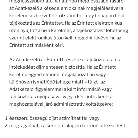
meghosszabbítható. A határidő meghosszabbításáról
az Adatkezelő a késedelem okainak megjelölésével a
kérelem kézhezvételétől számított egy hónapon belül
tájékoztatja az Érintettet. Ha az Érintett elektronikus
úton nyújtotta be a kérelmet, a tájékoztatást lehetőség
szerint elektronikus úton kell megadni, kivéve, ha az
Érintett azt másként kéri.
Az Adatkezelő az Érintett részére a tájékoztatást és
intézkedést díjmentesen biztosítja. Ha az Érintett
kérelme egyértelműen megalapozatlan vagy –
különösen ismétlődő jellege miatt – túlzó, az
Adatkezelő, figyelemmel a kért információ vagy
tájékoztatás nyújtásával vagy a kért intézkedés
meghozatalával járó adminisztratív költségekre:
észszerű összegű díjat számíthat fel, vagy
megtagadhatja a kérelem alapján történő intézkedést.