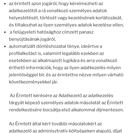
az érintett azon jogáról, hogy kérelmezheti az
adatkezelőtől a rá vonatkozó személyes adatok
helyesbítését, törlését vagy kezelésének korlátozását,
és tiltakozhat az ilyen személyes adatok kezelése ellen,
a felügyeleti hatósághoz címzett panasz
benyújtásának jogáról,
automatizált döntéshozatal ténye, ideértve a
profilalkotást is, valamint legalább ezekben az
esetekben az alkalmazott logikára és arra vonatkozó
érthető információk, hogy az ilyen adatkezelés milyen
jelentőséggel bír, és az érintettre nézve milyen várható
következményekkel jár.
Az Érintett kérésére az Adatkezelő az adatkezelés
tárgyát képező személyes adatok másolatát az Érintett
rendelkezésére bocsátja első alkalommal díjmentesen.
Az Érintett által kért további másolatokért az
adatkezelő az adminisztratív költségeken alapuló, díjat