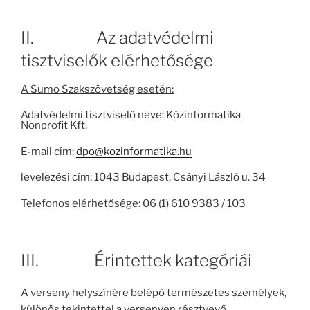
II. Az adatvédelmi
tisztviselők elérhetősége
A Sumo Szakszövetség esetén:
Adatvédelmi tisztviselő neve: Közinformatika
Nonprofit Kft.
E-mail cím:
dpo@kozinformatika.hu
levelezési cím: 1043 Budapest, Csányi László u. 34
Telefonos elérhetősége: 06 (1) 610 9383 / 103
III. Érintettek kategóriái
A verseny helyszínére belépő természetes személyek,
különös tekintettel a versenyen résztvevő