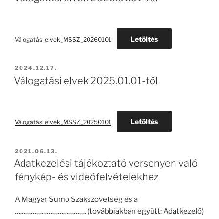
Letöltés
Válogatási elvek_MSSZ_20260101
BEKÜLDVE:
2024.12.17.
Válogatási elvek 2025.01.01-től
Letöltés
Válogatási elvek_MSSZ_20250101
BEKÜLDVE:
2021.06.13.
Adatkezelési tájékoztató versenyen való
fénykép- és videófelvételekhez
A Magyar Sumo Szakszövetség és a
…………………………………. (továbbiakban együtt: Adatkezelő)