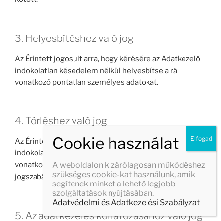
3. Helyesbítéshez való jog
Az Érintett jogosult arra, hogy kérésére az Adatkezelő
indokolatlan késedelem nélkül helyesbítse a rá
vonatkozó pontatlan személyes adatokat.
4. Törléshez való jog
Az Érintett jogosult arra, hogy kérésére az Adatkezelő
indokolatlan késedelem nélkül törölje az Érintettre
A weboldalon kizárólagosan működéshez
vonatkozó személyes adatokat, amennyiben a
szükséges cookie-kat használunk, amik
jogszabályban rögzített indokok valamelyike fennáll.
segítenek minket a lehető legjobb
szolgáltatások nyújtásában.
Adatvédelmi és Adatkezelési Szabályzat
5. Az adatkezelés korlátozásához való jog