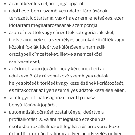
az adatkezelés céljáról, jogalapjáról
adott esetben a személyes adatok tárolásának
tervezett időtartama, vagy ha ez nem lehetséges, ezen
időtartam meghatározásának szempontjai;
azon címzettek vagy címzettek kategóriái, akikkel,
illetve amelyekkel a személyes adatokat közölték vagy
közölni fogják, ideértve különösen a harmadik
országbeli címzetteket, illetve a nemzetközi
szervezeteket;
az érintett azon jogáról, hogy kérelmezheti az
adatkezelőtől a rá vonatkozó személyes adatok
helyesbítését, törlését vagy kezelésének korlátozását,
és tiltakozhat az ilyen személyes adatok kezelése ellen,
a felügyeleti hatósághoz címzett panasz
benyújtásának jogáról,
automatizált döntéshozatal ténye, ideértve a
profilalkotást is, valamint legalább ezekben az
esetekben az alkalmazott logikára és arra vonatkozó
érthető információk, hogy az ilyen adatkezelés milyen