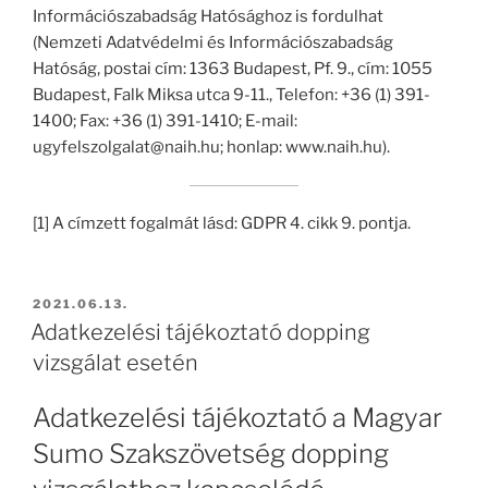
Információszabadság Hatósághoz is fordulhat
(Nemzeti Adatvédelmi és Információszabadság
Hatóság, postai cím: 1363 Budapest, Pf. 9., cím: 1055
Budapest, Falk Miksa utca 9-11., Telefon: +36 (1) 391-
1400; Fax: +36 (1) 391-1410; E-mail:
ugyfelszolgalat@naih.hu; honlap: www.naih.hu).
[1] A címzett fogalmát lásd: GDPR 4. cikk 9. pontja.
BEKÜLDVE:
2021.06.13.
Adatkezelési tájékoztató dopping
vizsgálat esetén
Adatkezelési tájékoztató a Magyar
Sumo Szakszövetség dopping