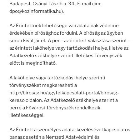
Budapest, Csányi László u. 34., E-mail cím:
dpo@kozinformatika.hu).
Az Érintettnek lehetősége van adatainak védelme
érdekében bírósághoz fordulni. A bíróság az ügyben
soron kívül jár el. A per – az érintett választása szerint –
az érintett lakóhelye vagy tartózkodási helye, illetve az
Adatkezelő székhelye szerint illetékes Törvényszék
előtt is megindítható.
A lakóhelye vagy tartózkodási helye szerinti
törvényszéket megkeresheti a
http://birosag.hu/ugyfelkapcsolati-portal/birosag-
kereso oldalon. Az Adatkezelő székhelye szerint a
perre a Fővárosi Törvényszék rendelkezik
illetékességgel.
Az Érintett a személyes adatai kezelésével kapcsolatos
panasz esetén a Nemzeti Adatvédelmi és