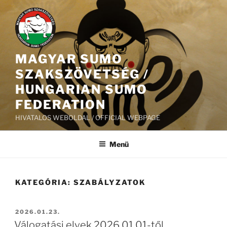
Tartalomhoz
MAGYAR SUMO
SZAKSZÖVETSÉG /
HUNGARIAN SUMO
FEDERATION
HIVATALOS WEBOLDAL / OFFICIAL WEBPAGE
Menü
KATEGÓRIA:
SZABÁLYZATOK
BEKÜLDVE:
2026.01.23.
Válogatási elvek 2026.01.01-től