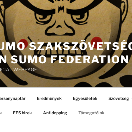
UMO SZAKSZÖVETSÉG
N SUMO FEDERATION
FICIAL WEBPAGE
ersenynaptár
Eredmények
Egyesületek
Szövetség
k
EFS hírek
Antidopping
Támogatóink