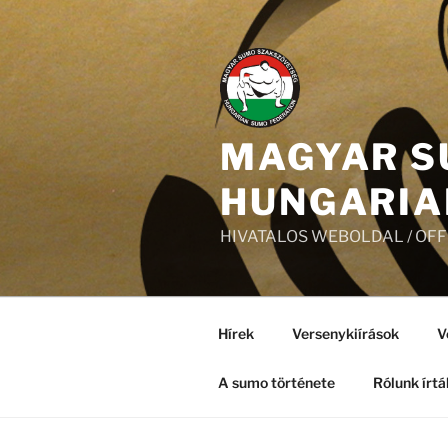
Tartalomhoz
MAGYAR S
HUNGARIA
HIVATALOS WEBOLDAL / OF
Hírek
Versenykiírások
V
A sumo története
Rólunk írtá