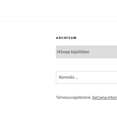
ARCHÍVUM
Archívum
Keresés
a
következő
kifejezésre:
Tárhelyszolgáltatónk:
SeComp Inform