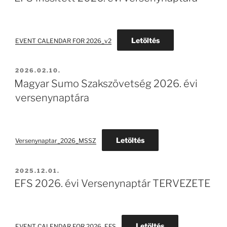
Letöltés
EVENT CALENDAR FOR 2026_v2
BEKÜLDVE:
2026.02.10.
Magyar Sumo Szakszövetség 2026. évi
versenynaptára
Letöltés
Versenynaptar_2026_MSSZ
BEKÜLDVE:
2025.12.01.
EFS 2026. évi Versenynaptár TERVEZETE
Letöltés
EVENT CALENDAR FOR 2026_EFS