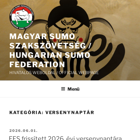
Tartalomhoz
MAGYAR SUMO
SZAKSZÖVETSÉG /
HUNGARIAN SUMO
FEDERATION
HIVATALOS WEBOLDAL / OFFICIAL WEBPAGE
Menü
KATEGÓRIA:
VERSENYNAPTÁR
BEKÜLDVE:
2026.06.01.
EFS frissített 2026. évi versenynaptára