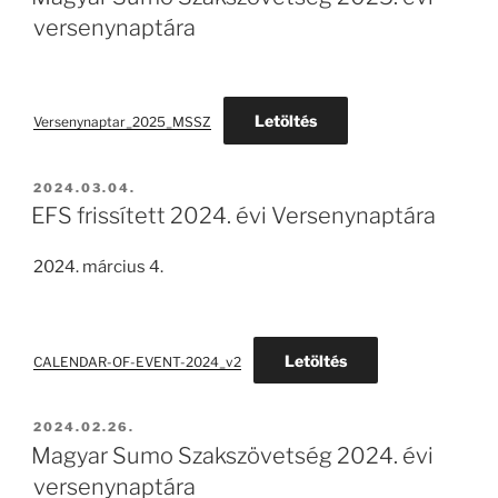
versenynaptára
Letöltés
Versenynaptar_2025_MSSZ
BEKÜLDVE:
2024.03.04.
EFS frissített 2024. évi Versenynaptára
2024. március 4.
Letöltés
CALENDAR-OF-EVENT-2024_v2
BEKÜLDVE:
2024.02.26.
Magyar Sumo Szakszövetség 2024. évi
versenynaptára