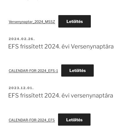
Letöltés
Versenynaptar_2024_MSSZ
BEKÜLDVE:
2024.02.26.
EFS frissített 2024. évi Versenynaptára
Letöltés
CALENDAR-FOR-2024_EFS-1
BEKÜLDVE:
2023.12.01.
EFS frissített 2024. évi versenynaptára
Letöltés
CALENDAR-FOR-2024_EFS