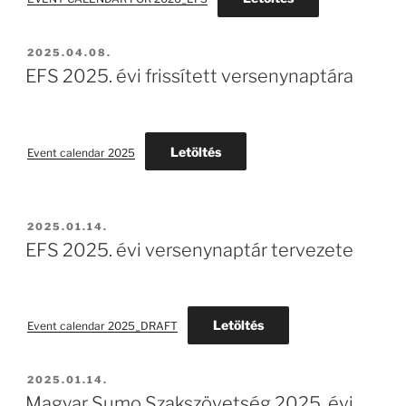
BEKÜLDVE:
2025.04.08.
EFS 2025. évi frissített versenynaptára
Letöltés
Event calendar 2025
BEKÜLDVE:
2025.01.14.
EFS 2025. évi versenynaptár tervezete
Letöltés
Event calendar 2025_DRAFT
BEKÜLDVE:
2025.01.14.
Magyar Sumo Szakszövetség 2025. évi