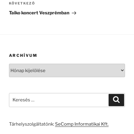
Következő
KÖVETKEZŐ
bejegyzés
Taiko koncert Veszprémban
ARCHÍVUM
Archívum
Keresés
Keresé
a
következő
kifejezésre:
Tárhelyszolgáltatónk:
SeComp Informatikai Kft.