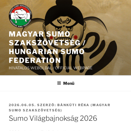
Tartalomhoz
MAGYAR SUMO
SZAKSZÖVETSÉG /
HUNGARIAN SUMO
FEDERATION
HIVATALOS WEBOLDAL / OFFICIAL WEBPAGE
Menü
BEKÜLDVE:
2026.06.05.
SZERZŐ:
BÁNKÚTI RÉKA (MAGYAR
SUMO SZAKSZÖVETSÉG)
Sumo Világbajnokság 2026