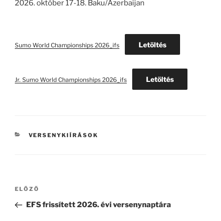
2026. október 17-18. Baku/Azerbaijan
Letöltés
Sumo World Championships 2026_ifs
Letöltés
Jr. Sumo World Championships 2026_ifs
KATEGÓRIÁK
VERSENYKIÍRÁSOK
Bejegyzés
Korábbi
ELŐZŐ
navigáció
bejegyzés
EFS frissített 2026. évi versenynaptára