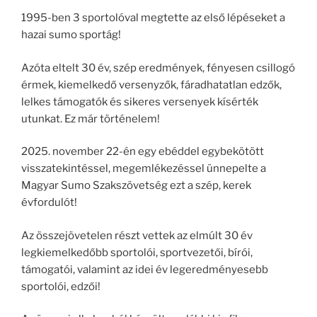
1995-ben 3 sportolóval megtette az első lépéseket a
hazai sumo sportág!
Azóta eltelt 30 év, szép eredmények, fényesen csillogó
érmek, kiemelkedő versenyzők, fáradhatatlan edzők,
lelkes támogatók és sikeres versenyek kísérték
utunkat. Ez már történelem!
2025. november 22-én egy ebéddel egybekötött
visszatekintéssel, megemlékezéssel ünnepelte a
Magyar Sumo Szakszövetség ezt a szép, kerek
évfordulót!
Az összejövetelen részt vettek az elmúlt 30 év
legkiemelkedőbb sportolói, sportvezetői, bírói,
támogatói, valamint az idei év legeredményesebb
sportolói, edzői!