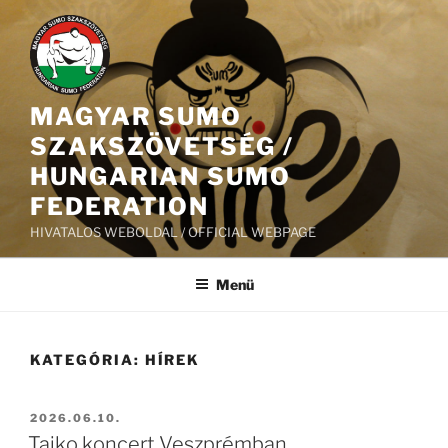
Tartalomhoz
MAGYAR SUMO
SZAKSZÖVETSÉG /
HUNGARIAN SUMO
FEDERATION
HIVATALOS WEBOLDAL / OFFICIAL WEBPAGE
Menü
KATEGÓRIA:
HÍREK
BEKÜLDVE:
2026.06.10.
Taiko koncert Veszprémban