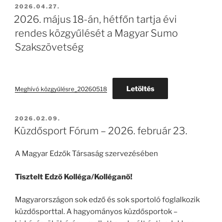
BEKÜLDVE:
2026.04.27.
2026. május 18-án, hétfőn tartja évi
rendes közgyűlését a Magyar Sumo
Szakszövetség
Letöltés
Meghívó közgyűlésre_20260518
BEKÜLDVE:
2026.02.09.
Küzdősport Fórum – 2026. február 23.
A Magyar Edzők Társaság szervezésében
Tisztelt Edző Kolléga/Kolléganő!
Magyarországon sok edző és sok sportoló foglalkozik
küzdősporttal. A hagyományos küzdősportok –