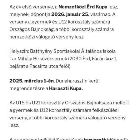
Az év első versenye, a
Nemzetközi Érd Kupa
lesz,
melynek időpontja
2026. január 25.
vasárnap. A
verseny a gyermek és U12 korosztály számára
Országos Bajnokság, a többi korosztály számára
nemzetközi válogató verseny lesz.
Helyszín: Batthyány Sportiskolai Általános Iskola
Tar Mihály Birkózócsarnok (2030 Érd, Fácán köz 1,
bejárat a Pacsirta utca felől)
2025. március 1-én
, Dunaharasztin kerül
megrendezésre a
Haraszti Kupa.
Az U15 és U21 korosztály Országos Bajnoksága mellett
a gyermek és U12 korosztály számára felkészülési
verseny, a többi korosztály számára válogató verseny
lesz.
A szigetszentmiklósi Sziget Kupa
tervezett
időpontja