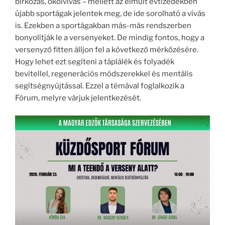
birkózás, ökölvívás – mellett az elmúlt évtizedekben
újabb sportágak jelentek meg, de ide sorolható a vívás
is. Ezekben a sportágakban más-más rendszerben
bonyolítják le a versenyeket. De mindig fontos, hogy a
versenyző fitten álljon fel a következő mérkőzésére.
Hogy lehet ezt segíteni a táplálék és folyadék
bevitellel, regenerációs módszerekkel és mentális
segítségnyújtással. Ezzel a témával foglalkozik a
Fórum, melyre várjuk jelentkezését.