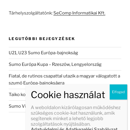
kifejezésre:
Tárhelyszolgáltatónk:
SeComp Informatikai Kft.
LEGUTÓBBI BEJEGYZÉSEK
U21, U23 Sumo Európa-bajnokság
Sumo Európa Kupa – Rzeszów, Lengyelország
Fiatal, de rutinos csapattal utazik a magyar válogatott a
szumó Európa-bajnokságra
Taiko koncert Veszprémban
Sumo Világbajnokság 2026
A weboldalon kizárólagosan működéshez
szükséges cookie-kat használunk, amik
segítenek minket a lehető legjobb
szolgáltatások nyújtásában.
Adatvédelmi és Adatkezelési Szabályzat