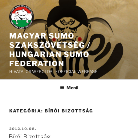
Tartalomhoz
MAGYAR SUMO
SZAKSZÖVETSÉG /
HUNGARIAN SUMO
FEDERATION
HIVATALOS WEBOLDAL / OFFICIAL WEBPAGE
Menü
KATEGÓRIA:
BÍRÓI BIZOTTSÁG
BEKÜLDVE:
2012.10.08.
Bírói Bizottság