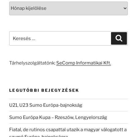
Archívum
Keresés
Keresé
a
következő
kifejezésre:
Tárhelyszolgáltatónk:
SeComp Informatikai Kft.
LEGUTÓBBI BEJEGYZÉSEK
U21, U23 Sumo Európa-bajnokság
Sumo Európa Kupa – Rzeszów, Lengyelország
Fiatal, de rutinos csapattal utazik a magyar válogatott a
szumó Európa-bajnokságra