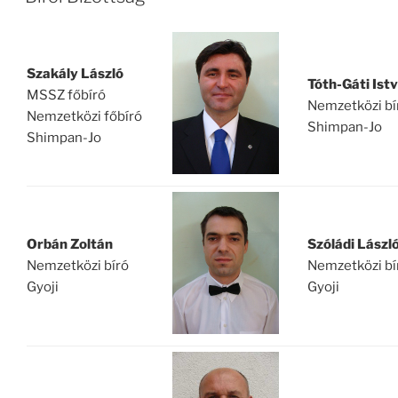
Szakály László
Tóth-Gáti Ist
MSSZ főbíró
Nemzetközi bí
Nemzetközi főbíró
Shimpan-Jo
Shimpan-Jo
Orbán Zoltán
Szóládi Lászl
Nemzetközi bíró
Nemzetközi bí
Gyoji
Gyoji