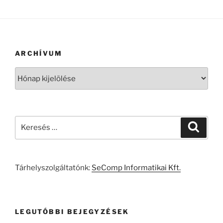
ARCHÍVUM
Archívum
Keresés
Keresé
a
következő
kifejezésre:
Tárhelyszolgáltatónk:
SeComp Informatikai Kft.
LEGUTÓBBI BEJEGYZÉSEK