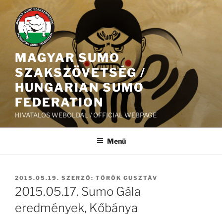
Tartalomhoz
MAGYAR SUMO
SZAKSZÖVETSÉG /
HUNGARIAN SUMO
FEDERATION
HIVATALOS WEBOLDAL / OFFICIAL WEBPAGE
Menü
BEKÜLDVE:
2015.05.19.
SZERZŐ:
TÖRÖK GUSZTÁV
2015.05.17. Sumo Gála
eredmények, Kőbánya