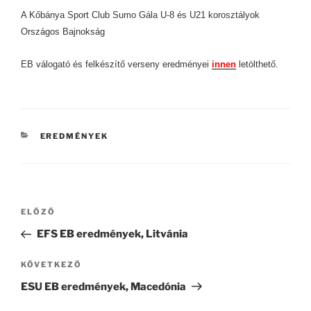
A Kőbánya Sport Club Sumo Gála U-8 és U21 korosztályok
Országos Bajnokság
EB válogató és felkészítő verseny eredményei
innen
letölthető.
KATEGÓRIÁK
EREDMÉNYEK
Bejegyzés
Korábbi
ELŐZŐ
navigáció
bejegyzés
EFS EB eredmények, Litvánia
Következő
KÖVETKEZŐ
bejegyzés
ESU EB eredmények, Macedónia