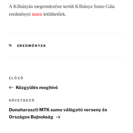
A Kőbányán megrendezésre került Kőbánya Sumo Gála
eredményei
innen
letölthetőek.
KATEGÓRIÁK
EREDMÉNYEK
Bejegyzés
Korábbi
ELŐZŐ
navigáció
bejegyzés
Közgyűlés meghívó
Következő
KÖVETKEZŐ
bejegyzés
Dunaharaszti MTK sumo válógató verseny és
Országos Bajnokság