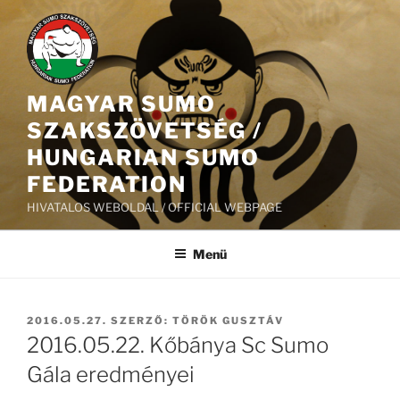
Tartalomhoz
MAGYAR SUMO
SZAKSZÖVETSÉG /
HUNGARIAN SUMO
FEDERATION
HIVATALOS WEBOLDAL / OFFICIAL WEBPAGE
Menü
BEKÜLDVE:
2016.05.27.
SZERZŐ:
TÖRÖK GUSZTÁV
2016.05.22. Kőbánya Sc Sumo
Gála eredményei