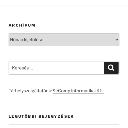
ARCHÍVUM
Archívum
Keresés
Keresé
a
következő
kifejezésre:
Tárhelyszolgáltatónk:
SeComp Informatikai Kft.
LEGUTÓBBI BEJEGYZÉSEK