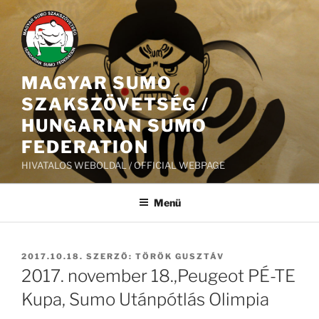
Tartalomhoz
MAGYAR SUMO
SZAKSZÖVETSÉG /
HUNGARIAN SUMO
FEDERATION
HIVATALOS WEBOLDAL / OFFICIAL WEBPAGE
Menü
BEKÜLDVE:
2017.10.18.
SZERZŐ:
TÖRÖK GUSZTÁV
2017. november 18.,Peugeot PÉ-TE
Kupa, Sumo Utánpótlás Olimpia