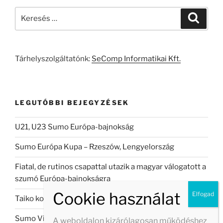
Keresés
Keresé
a
következő
kifejezésre:
Tárhelyszolgáltatónk:
SeComp Informatikai Kft.
LEGUTÓBBI BEJEGYZÉSEK
U21, U23 Sumo Európa-bajnokság
Sumo Európa Kupa – Rzeszów, Lengyelország
Fiatal, de rutinos csapattal utazik a magyar válogatott a
szumó Európa-bajnokságra
Taiko koncert Veszprémban
Sumo Világbajnokság 2026
A weboldalon kizárólagosan működéshez