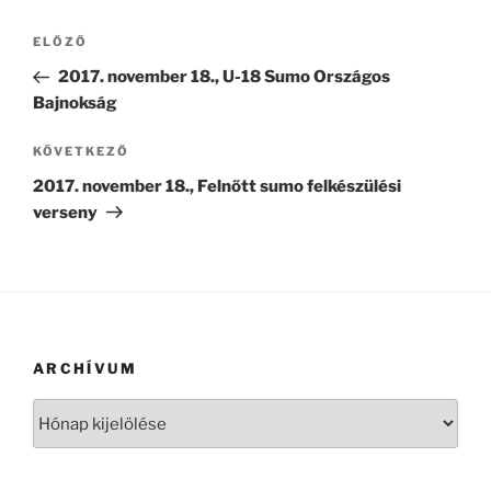
Bejegyzés
Korábbi
ELŐZŐ
navigáció
bejegyzés
2017. november 18., U-18 Sumo Országos
Bajnokság
Következő
KÖVETKEZŐ
bejegyzés
2017. november 18., Felnőtt sumo felkészülési
verseny
ARCHÍVUM
Archívum