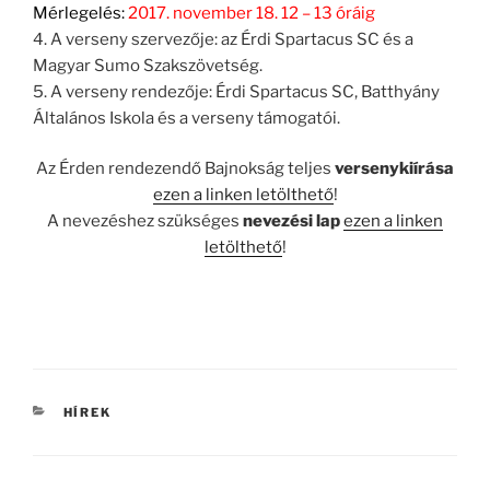
Mérlegelés:
2017. november 18. 12 – 13 óráig
4. A verseny szervezője: az Érdi Spartacus SC és a
Magyar Sumo Szakszövetség.
5. A verseny rendezője: Érdi Spartacus SC, Batthyány
Általános Iskola és a verseny támogatói.
Az Érden rendezendő Bajnokság teljes
versenykiírása
ezen a linken letölthető
!
A nevezéshez szükséges
nevezési lap
ezen a linken
letölthető
!
KATEGÓRIÁK
HÍREK