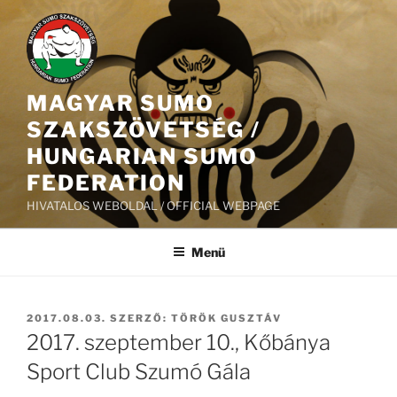
Tartalomhoz
MAGYAR SUMO
SZAKSZÖVETSÉG /
HUNGARIAN SUMO
FEDERATION
HIVATALOS WEBOLDAL / OFFICIAL WEBPAGE
Menü
BEKÜLDVE:
2017.08.03.
SZERZŐ:
TÖRÖK GUSZTÁV
2017. szeptember 10., Kőbánya
Sport Club Szumó Gála