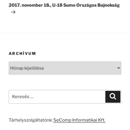
bejegyzés
2017. november 18., U-18 Sumo Országos Bajnokság
ARCHÍVUM
Archívum
Keresés
Keresé
a
következő
kifejezésre:
Tárhelyszolgáltatónk:
SeComp Informatikai Kft.