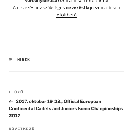
versenykiírása
ezen a linken letölthető
!
A nevezéshez szükséges
nevezési lap
ezen a linken
letölthető
!
KATEGÓRIÁK
HÍREK
Bejegyzés
Korábbi
ELŐZŐ
navigáció
bejegyzés
2017. október 19-23., Official European
Continental Cadets and Juniors Sumo Chanpionships
2017
Következő
KÖVETKEZŐ