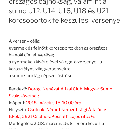
országos bajnokság, valamint a
sumo U12, U14, U16, U18 és U21
korcsoportok felkészülési versenye
A verseny célja:
gyermek és felnőtt korcsoportokban az országos
bajnoki cím elnyerése;
a gyermekek kivételével válogató versenyek a
korosztályos világversenyekre;
a sumo sportág népszerűsítése.
Rendező:
Dorogi Nehézatlétikai Club, Magyar Sumo
Szakszövetség
Időpont:
2018. március 15. 10.00 óra
Helyszín:
Csolnoki Német Nemzetiségi Általános
Iskola, 2521 Csolnok, Kossuth Lajos utca 6.
Mérlegelés: 2018. március 15. 8 – 9 óra között a