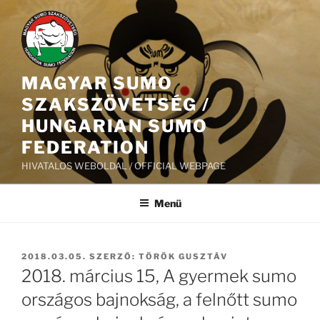
Tartalomhoz
MAGYAR SUMO
SZAKSZÖVETSÉG /
HUNGARIAN SUMO
FEDERATION
HIVATALOS WEBOLDAL / OFFICIAL WEBPAGE
Menü
BEKÜLDVE:
2018.03.05.
SZERZŐ:
TÖRÖK GUSZTÁV
2018. március 15, A gyermek sumo
országos bajnokság, a felnőtt sumo