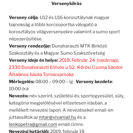
Versenykiírás
Verseny célja
: U12 és U16 korosztálynak magyar
bajnokság a többi korcsoportba válogató a
korosztályos világversenyekre valamint a sumo sport
népszerűsítése.
Verseny rendezője:
Dunaharaszti MTK Birkózó
Szakosztály és a Magyar Sumo Szakszövetség
Verseny ideje és helye:
2019. Február. 24 (vasárnap),
2330 Dunaharaszti Eötvös u 52. Kőrösi Csoma Sándor
Általános Iskola Tornacsarnoka
Mérlegelés:
08:00 – 09:00 – ig
Verseny kezdete
:
10:00 óra
Nevezés:
név szerint, születési év, sportegyesület, súly,
kategória megjelölésével előzetesen írásban, a
mellékelt nevezési lapon. A nevezéseket email-en
juttassátok az
mtar@vivamail.hu
és a
lenkopetra@gmail.com
email címre.
Nevezési határidő:
2019. február 19.