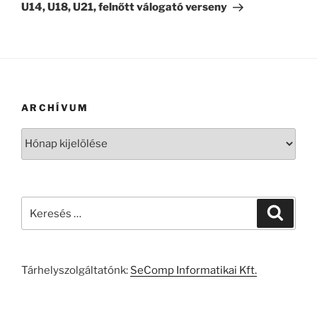
U14, U18, U21, felnőtt válogató verseny
ARCHÍVUM
Archívum
Keresés
Keresé
a
következő
kifejezésre:
Tárhelyszolgáltatónk:
SeComp Informatikai Kft.