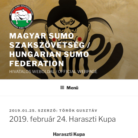
Tartalomhoz
MAGYAR SUMO
SZAKSZÖVETSÉG /
HUNGARIAN SUMO
FEDERATION
HIVATALOS WEBOLDAL / OFFICIAL WEBPAGE
Menü
BEKÜLDVE:
2019.01.25.
SZERZŐ:
TÖRÖK GUSZTÁV
2019. február 24. Haraszti Kupa
Haraszti Kupa