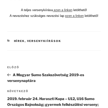
A teljes versenykiírása
ezen a linken
letölthető!
A nevezéshez szükséges nevezési lap
ezen a linken
letölthető!
KATEGÓRIÁK
HÍREK
,
VERSENYKIÍRÁSOK
Bejegyzés
Korábbi
ELŐZŐ
navigáció
bejegyzés
A Magyar Sumo Szakszövetség 2019-es
versenynaptára
Következő
KÖVETKEZŐ
bejegyzés
2019. február 24. Haraszti Kupa – U12, U16 Sumo
Országos Bajnokság; gyermek felkészülési verseny;