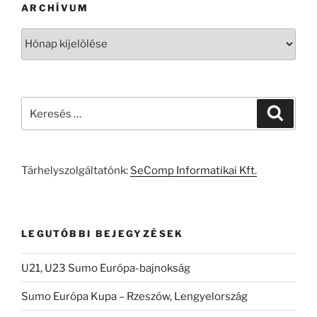
ARCHÍVUM
Archívum
Keresés
Keresé
a
következő
kifejezésre:
Tárhelyszolgáltatónk:
SeComp Informatikai Kft.
LEGUTÓBBI BEJEGYZÉSEK
U21, U23 Sumo Európa-bajnokság
Sumo Európa Kupa – Rzeszów, Lengyelország