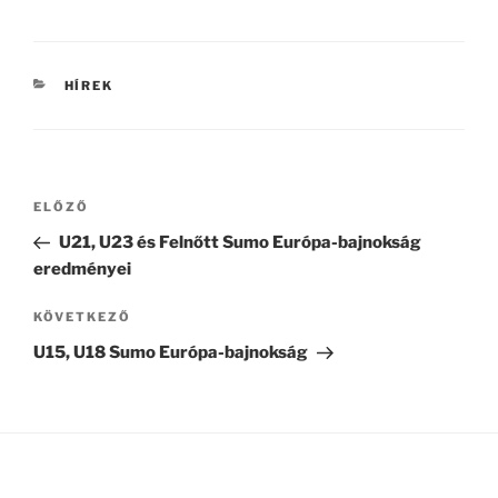
KATEGÓRIÁK
HÍREK
Bejegyzés
Korábbi
ELŐZŐ
navigáció
bejegyzés
U21, U23 és Felnőtt Sumo Európa-bajnokság
eredményei
Következő
KÖVETKEZŐ
bejegyzés
U15, U18 Sumo Európa-bajnokság