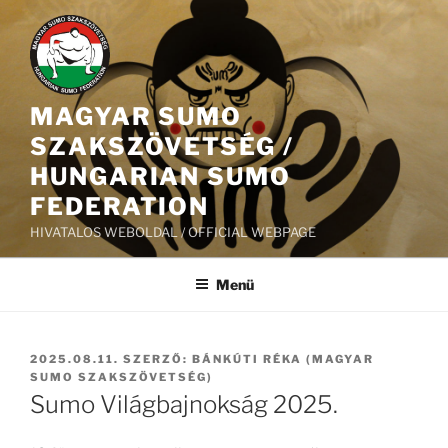
Tartalomhoz
MAGYAR SUMO
SZAKSZÖVETSÉG /
HUNGARIAN SUMO
FEDERATION
HIVATALOS WEBOLDAL / OFFICIAL WEBPAGE
Menü
BEKÜLDVE:
2025.08.11.
SZERZŐ:
BÁNKÚTI RÉKA (MAGYAR
SUMO SZAKSZÖVETSÉG)
Sumo Világbajnokság 2025.