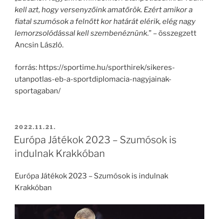
kell azt, hogy versenyzőink amatőrök. Ezért amikor a
fiatal szumósok a felnőtt kor határát elérik, elég nagy
lemorzsolódással kell szembenéznünk
.” – összegzett
Ancsin László.
forrás: https://sportime.hu/sporthirek/sikeres-
utanpotlas-eb-a-sportdiplomacia-nagyjainak-
sportagaban/
BEKÜLDVE:
2022.11.21.
Európa Játékok 2023 – Szumósok is
indulnak Krakkóban
Európa Játékok 2023 – Szumósok is indulnak
Krakkóban