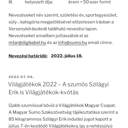
III. helyezett díja: érem + 50 ezer forint
Nevezéseket név szerint, születési év, sportegyesület,
súly-, kategória megjelölésével előzetesen írásban a
Versenykiírásoknál található nevezési lapon.
Nevezéseket emailben juttassátok el az
mtar@digikabel.hu
és az
info@sumo.hu
email címre.
Nevezési határidő:
2022. július 18.
BEKÜLDVE:
2022.07.06.
Világjátékok 2022 – A szumós Szilágyi
Erik is Világjátékok-kvótás
Újabb szumóssal bővül a Világjátékok Magyar Csapat.
A Magyar Sumo Szakszövetség tájékoztatása szerint a
85 kilogrammos Szilágyi Erik indulási jogot kapott a
július 7-én kezdődő Világjátékokra, így a nehézsúlyú