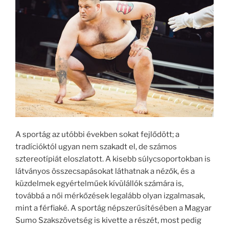
A sportág az utóbbi években sokat fejlődött; a
tradícióktól ugyan nem szakadt el, de számos
sztereotípiát eloszlatott. A kisebb súlycsoportokban is
látványos összecsapásokat láthatnak a nézők, és a
küzdelmek egyértelműek kívülállók számára is,
továbbá a női mérkőzések legalább olyan izgalmasak,
mint a férfiaké. A sportág népszerűsítésében a Magyar
Sumo Szakszövetség is kivette a részét, most pedig