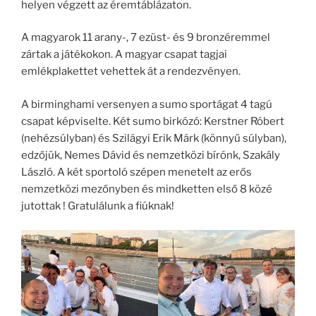
helyen végzett az éremtáblázaton.
A magyarok 11 arany-, 7 ezüst- és 9 bronzéremmel
zártak a játékokon. A magyar csapat tagjai
emlékplakettet vehettek át a rendezvényen.
A birminghami versenyen a sumo sportágat 4 tagú
csapat képviselte. Két sumo birkózó: Kerstner Róbert
(nehézsúlyban) és Szilágyi Erik Márk (könnyű súlyban),
edzőjük, Nemes Dávid és nemzetközi bírónk, Szakály
László. A két sportoló szépen menetelt az erős
nemzetközi mezőnyben és mindketten első 8 közé
jutottak ! Gratulálunk a fiúknak!