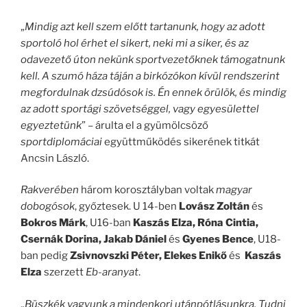
„
Mindig azt kell szem előtt tartanunk, hogy az adott
sportoló hol érhet el sikert, neki mi a siker, és az
odavezető úton nekünk sportvezetőknek támogatnunk
kell. A szumó háza táján a birkózókon kívül rendszerint
megfordulnak dzsúdósok is. Én ennek örülök, és mindig
az adott sportági szövetséggel, vagy egyesülettel
egyeztetünk
” – árulta el a gyümölcsöző
sportdiplomáciai
együttműködés sikerének titkát
Ancsin László.
Rakverében
három korosztályban voltak
magyar
dobogósok
, győztesek. U 14-ben
Lovász Zoltán
és
Bokros Márk
, U16-ban
Kaszás Elza, Róna Cintia,
Csernák Dorina, Jakab Dániel
és
Gyenes Bence
, U18-
ban pedig
Zsivnovszki Péter, Elekes Enikő
és
Kaszás
Elza
szerzett
Eb-aranyat
.
„
Büszkék vagyunk a mindenkori utánpótlásunkra. Tudni