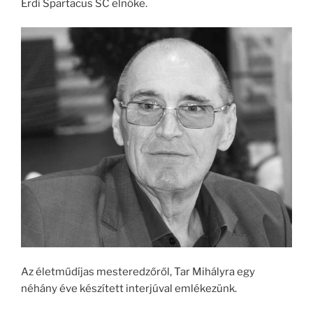
Érdi Spartacus SC elnöke.
Az életműdíjas mesteredzőről, Tar Mihályra egy
néhány éve készített interjúval emlékezünk.