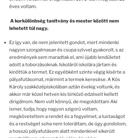
éves voltam.
A korkülönbség tanítvány és mester között nem
lehetett túl nagy.
Ez így van, de nem jelentett gondot, mert mindenki
nagyon szorgalmasan és csupa szívvel gyakorolt, s az
eredmények sem maradtak el, ami újabb lendületet
adott a toborzásoknak. Iskoláról iskolára jártam és
kinőttük a termet. Ez egyébként szinte végig kísérte a
pályafutásomat, mármint a termek keresése. A Kós
Károly szakközépiskolában aztán évekig voltunk, és
akkor már közel hetven kis birkózó edzéseit kellett
dirigálnom. Nem volt könnyű, de megoldottam Aki
ismer, tudja, hogy nagyon szigorú voltam,
megköveteltem a rendet és a fegyelmet, a lustaságot
és a restséget soha nem toleráltam, de úgy gondolom,
a hosszú pályafutásom alatt mindenkivel sikerült