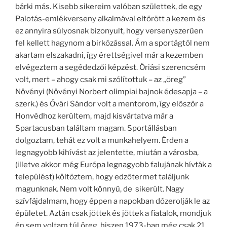
bárki más. Kisebb sikereim valóban születtek, de egy
Palotás-emlékverseny alkalmával eltörött a kezem és
ez annyira súlyosnak bizonyult, hogy versenyszerűen
fel kellett hagynom a birkózással. Ám a sportágtól nem
akartam elszakadni, így érettségivel már a kezemben
elvégeztem a segédedzői képzést. Óriási szerencsém
volt, mert – ahogy csak mi szólítottuk – az „öreg”
Növényi (Növényi Norbert olimpiai bajnok édesapja – a
szerk.) és Óvári Sándor volt a mentorom, így először a
Honvédhoz kerültem, majd kisvártatva már a
Spartacusban találtam magam. Sportállásban
dolgoztam, tehát ez volt a munkahelyem. Érden a
legnagyobb kihívást az jelentette, miután a városba,
(illetve akkor még Európa legnagyobb falujának hívták a
települést) költöztem, hogy edzőtermet találjunk
magunknak. Nem volt könnyű, de sikerült. Nagy
szívfájdalmam, hogy éppen a napokban dózerolják le az
épületet. Aztán csak jöttek és jöttek a fiatalok, mondjuk
én sem voltam túl öreg, hiszen 1973-ban még csak 21