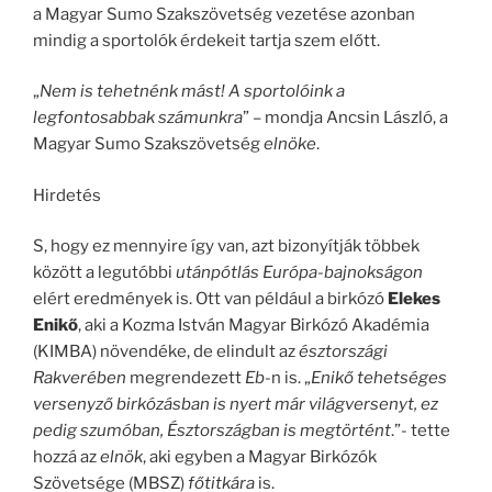
a Magyar Sumo Szakszövetség vezetése azonban
mindig a sportolók érdekeit tartja szem előtt.
„
Nem is tehetnénk mást! A sportolóink a
legfontosabbak számunkra
” – mondja Ancsin László, a
Magyar Sumo Szakszövetség
elnöke
.
Hirdetés
S, hogy ez mennyire így van, azt bizonyítják többek
között a legutóbbi
utánpótlás Európa-bajnokságon
elért eredmények is. Ott van például a birkózó
Elekes
Enikő
, aki a Kozma István Magyar Birkózó Akadémia
(KIMBA) növendéke, de elindult az
észtországi
Rakverében
megrendezett
Eb
-n is. „
Enikő tehetséges
versenyző birkózásban is nyert már világversenyt, ez
pedig szumóban, Észtországban is megtörtént
.”- tette
hozzá az
elnök
, aki egyben a Magyar Birkózók
Szövetsége (MBSZ)
főtitkára
is.