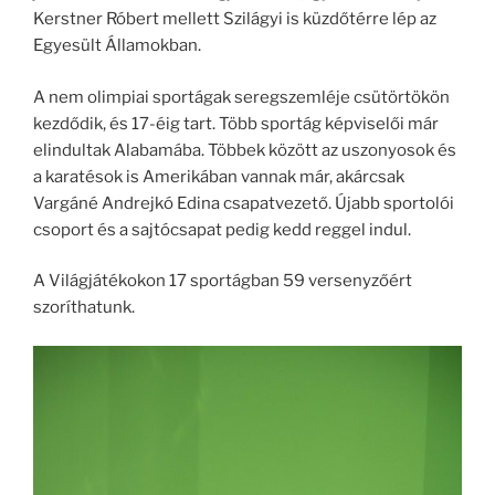
Kerstner Róbert mellett Szilágyi is küzdőtérre lép az
Egyesült Államokban.
A nem olimpiai sportágak seregszemléje csütörtökön
kezdődik, és 17-éig tart. Több sportág képviselői már
elindultak Alabamába. Többek között az uszonyosok és
a karatésok is Amerikában vannak már, akárcsak
Vargáné Andrejkó Edina csapatvezető. Újabb sportolói
csoport és a sajtócsapat pedig kedd reggel indul.
A Világjátékokon 17 sportágban 59 versenyzőért
szoríthatunk.