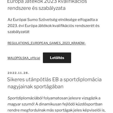
Európa Játékok 2023 kvalifikációs
rendszere és szabályzata
Az Európai Sumo Szövetség elnöksége elfogadta a
2023. évi Európa Játékok kvalifikációs rendszerét és
szabályzatát
REGULATIONS_EUROPEAN_GAMES_2023_KRAKOW-
Letöltés
MALOPOLSKA_official
BEKÜLDVE:
2022.11.28.
Sikeres utánpótlás EB a sportdiplomácia
nagyjainak sportágában
Sportdiplomáciából
folyamatosan jelesre vizsgázik a
magyar szumó
! A dinamikusan fejlődő küzdősportban
rendre megfordulnak más sportágak jeles képviselői is,