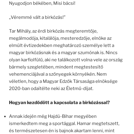
Nyugodjon békében, Misi bácsi!
„Véremmé vált a birkózás!”
Tar Mihály, az érdi birkózás megteremtője,
megálmodója, kitalálója, mesteredzője, elnöke az
elmúlt évtizedekben meghatározó személye lett a
magyar birkózásnak és a magyar szumónak is. Nincs
olyan karfiolfülű, aki ne találkozott volna vele az ország
bármely szegletében, mindent megtestesítő
vehemenciájával a szőnyegek környékén. Nem
véletlen, hogy a Magyar Edzők Társasága elnöksége
2020-ban odaítélte neki az Életmű-díjat.
Hogyan kezdődött a kapcsolata a birkózással?
Annak idején még Hajdú-Bihar megyében
ismerkedtem meg a sportággal. Hamar megtetszett,
és természetesen én is bajnok akartam lenni, mint