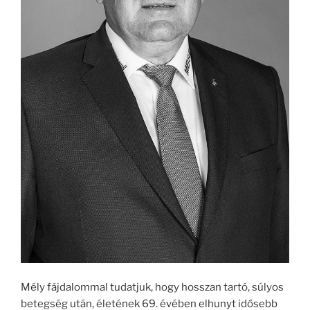
Mély fájdalommal tudatjuk, hogy hosszan tartó, súlyos
betegség után, életének 69. évében elhunyt idősebb