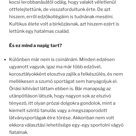
kocsi lerobbanásától odáig, hogy valakit véletlenül
ottfelejtettünk, de visszafordultunk érte. De azt
hiszem, erről edzőkollégáim is tudnának mesélni.
Kultikus élete volt a birkózásnak, azt hiszem ezért is
lettünk egy hatalmas család.
És ez mind a napig tart?
Különben már nem is csinálnám. Minden edzésen
ugyanott vagyok, igaz ma már több edzővel,
korosztályokként elosztva zajlik a felkészülés, és nem
mellékesen a szumó sportágat sem hanyagoljuk el.
Óriási kihívást láttam ebben is. Bár manapság az
utánpótláson látszik, hogy nagyon sok az elszívó
tényező, itt olyan prózai dolgokra gondolok, mint a
kiemelt szintű tanulás vagy a megszaporodott
látványsportágak élre törése. Akkoriban nem volt
ekkora választási lehetősége egy-egy sportolni vágyó
fiatalnak.