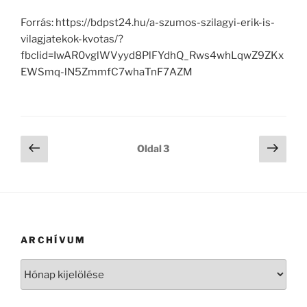
Forrás: https://bdpst24.hu/a-szumos-szilagyi-erik-is-
vilagjatekok-kvotas/?
fbclid=IwAR0vglWVyyd8PlFYdhQ_Rws4whLqwZ9ZKx
EWSmq-lN5ZmmfC7whaTnF7AZM
Bejegyzések
Előző
Köve
Oldal
3
oldal
oldal
lapozása
ARCHÍVUM
Archívum