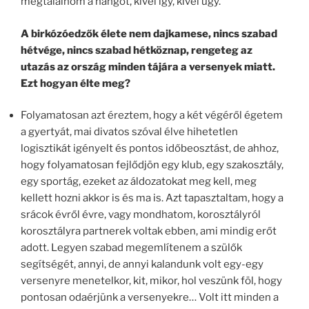
megtalálnom a hangot, kivel így, kivel úgy.
A birkózóedzők élete nem dajkamese, nincs szabad
hétvége, nincs szabad hétköznap, rengeteg az
utazás az ország minden tájára a versenyek miatt.
Ezt hogyan élte meg?
Folyamatosan azt éreztem, hogy a két végéről égetem
a gyertyát, mai divatos szóval élve hihetetlen
logisztikát igényelt és pontos időbeosztást, de ahhoz,
hogy folyamatosan fejlődjön egy klub, egy szakosztály,
egy sportág, ezeket az áldozatokat meg kell, meg
kellett hozni akkor is és ma is. Azt tapasztaltam, hogy a
srácok évről évre, vagy mondhatom, korosztályról
korosztályra partnerek voltak ebben, ami mindig erőt
adott. Legyen szabad megemlítenem a szülők
segítségét, annyi, de annyi kalandunk volt egy-egy
versenyre menetelkor, kit, mikor, hol veszünk föl, hogy
pontosan odaérjünk a versenyekre… Volt itt minden a