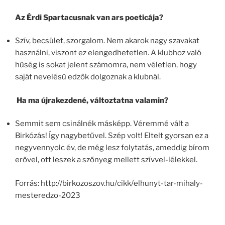
Az Érdi Spartacusnak van ars poeticája?
Szív, becsület, szorgalom. Nem akarok nagy szavakat
használni, viszont ez elengedhetetlen. A klubhoz való
hűség is sokat jelent számomra, nem véletlen, hogy
saját nevelésű edzők dolgoznak a klubnál.
Ha ma újrakezdené, változtatna valamin?
Semmit sem csinálnék másképp. Véremmé vált a
Birkózás! Így nagybetűvel. Szép volt! Eltelt gyorsan ez a
negyvennyolc év, de még lesz folytatás, ameddig bírom
erővel, ott leszek a szőnyeg mellett szívvel-lélekkel.
Forrás: http://birkozoszov.hu/cikk/elhunyt-tar-mihaly-
mesteredzo-2023