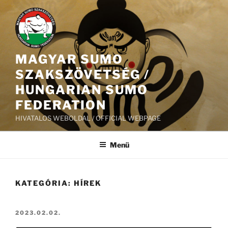
Tartalomhoz
MAGYAR SUMO
SZAKSZÖVETSÉG /
HUNGARIAN SUMO
FEDERATION
HIVATALOS WEBOLDAL / OFFICIAL WEBPAGE
Menü
KATEGÓRIA:
HÍREK
BEKÜLDVE:
2023.02.02.