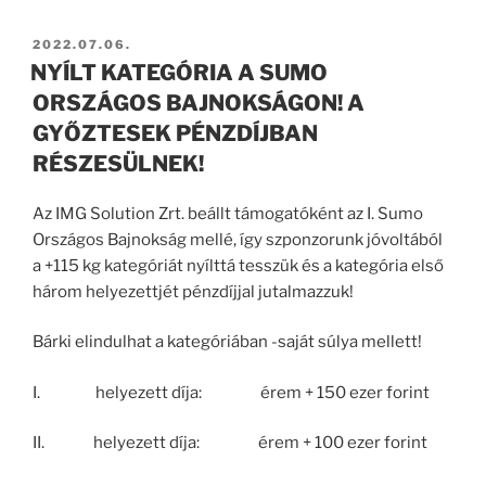
BEKÜLDVE:
2022.07.06.
NYÍLT KATEGÓRIA A SUMO
ORSZÁGOS BAJNOKSÁGON! A
GYŐZTESEK PÉNZDÍJBAN
RÉSZESÜLNEK!
Az IMG Solution Zrt. beállt támogatóként az I. Sumo
Országos Bajnokság mellé, így szponzorunk jóvoltából
a +115 kg kategóriát nyílttá tesszük és a kategória első
három helyezettjét pénzdíjjal jutalmazzuk!
Bárki elindulhat a kategóriában -saját súlya mellett!
I. helyezett díja: érem + 150 ezer forint
II. helyezett díja: érem + 100 ezer forint