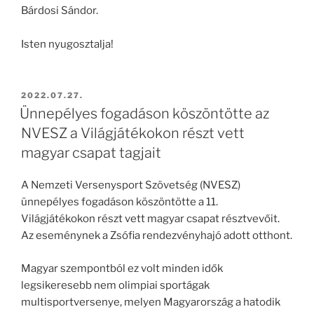
Bárdosi Sándor.
Isten nyugosztalja!
BEKÜLDVE:
2022.07.27.
Ünnepélyes fogadáson köszöntötte az
NVESZ a Világjátékokon részt vett
magyar csapat tagjait
A Nemzeti Versenysport Szövetség (NVESZ)
ünnepélyes fogadáson köszöntötte a 11.
Világjátékokon részt vett magyar csapat résztvevőit.
Az eseménynek a Zsófia rendezvényhajó adott otthont.
Magyar szempontból ez volt minden idők
legsikeresebb nem olimpiai sportágak
multisportversenye, melyen Magyarország a hatodik