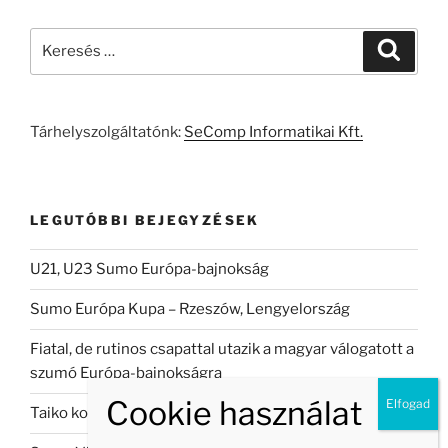
Keresés
Keresé
a
következő
kifejezésre:
Tárhelyszolgáltatónk:
SeComp Informatikai Kft.
LEGUTÓBBI BEJEGYZÉSEK
U21, U23 Sumo Európa-bajnokság
Sumo Európa Kupa – Rzeszów, Lengyelország
Fiatal, de rutinos csapattal utazik a magyar válogatott a
szumó Európa-bajnokságra
Taiko koncert Veszprémban