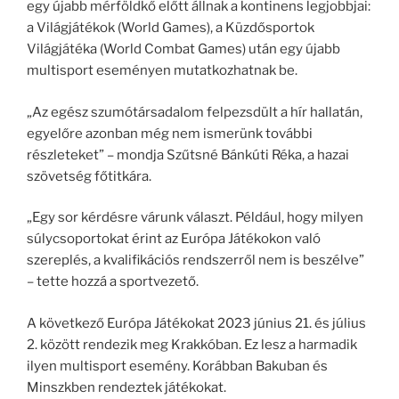
egy újabb mérföldkő előtt állnak a kontinens legjobbjai:
a Világjátékok (World Games), a Küzdősportok
Világjátéka (World Combat Games) után egy újabb
multisport eseményen mutatkozhatnak be.
„Az egész szumótársadalom felpezsdült a hír hallatán,
egyelőre azonban még nem ismerünk további
részleteket” – mondja Szűtsné Bánkúti Réka, a hazai
szövetség főtitkára.
„Egy sor kérdésre várunk választ. Például, hogy milyen
súlycsoportokat érint az Európa Játékokon való
szereplés, a kvalifikációs rendszerről nem is beszélve”
– tette hozzá a sportvezető.
A következő Európa Játékokat 2023 június 21. és július
2. között rendezik meg Krakkóban. Ez lesz a harmadik
ilyen multisport esemény. Korábban Bakuban és
Minszkben rendeztek játékokat.