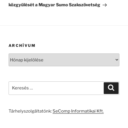
közgyűlését a Magyar Sumo Szakszövetség
ARCHÍVUM
Archívum
Keresés
Keresé
a
következő
kifejezésre:
Tárhelyszolgáltatónk:
SeComp Informatikai Kft.