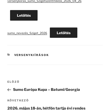
versenykiiras_sumo_Szigetszentmiklós_2026_04_26
Letöltés
Letöltés
sumo_nevezés_Sziget_2026
KATEGÓRIÁK
VERSENYKIÍRÁSOK
Bejegyzés
Korábbi
ELŐZŐ
navigáció
bejegyzés
Sumo Európa Kupa – Batumi/Georgia
Következő
KÖVETKEZŐ
bejegyzés
2026. május 18-án, hétfőn tartja évi rendes