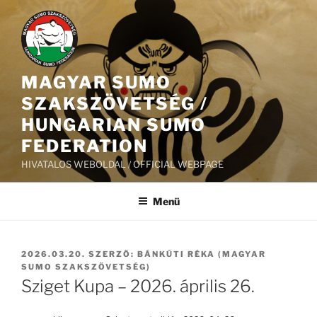
Tartalomhoz
MAGYAR SUMO
SZAKSZÖVETSÉG /
HUNGARIAN SUMO
FEDERATION
HIVATALOS WEBOLDAL / OFFICIAL WEBPAGE
Menü
BEKÜLDVE:
2026.03.20.
SZERZŐ:
BÁNKÚTI RÉKA (MAGYAR
SUMO SZAKSZÖVETSÉG)
Sziget Kupa – 2026. április 26.