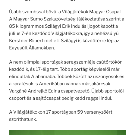
Újabb szumóssal bővül a Világjátékok Magyar Csapat.
A Magyar Sumo Szakszövetség tájékoztatása szerint a
85 kilogrammos Szilágyi Erik indulási jogot kapott a
július 7-én kezdődő Világjátékokra, így a nehézsúlyú
Kerstner Róbert mellett Szilágyi is küzdőtérre lép az
Egyesült Államokban.
A nem olimpiai sportágak seregszemléje csütörtökön
kezdődik, és 17-éig tart. Több sportág képviselői már
elindultak Alabamába. Többek között az uszonyosok és
a karatésok is Amerikában vannak már, akárcsak
Vargáné Andrejkó Edina csapatvezető. Újabb sportolói
csoport és a sajtócsapat pedig kedd reggel indul.
A Világjátékokon 17 sportágban 59 versenyzőért
szoríthatunk.