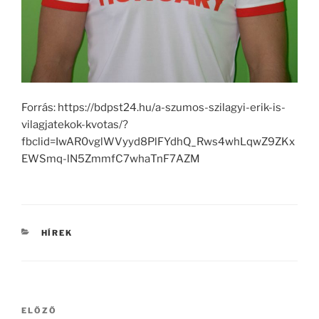
Forrás: https://bdpst24.hu/a-szumos-szilagyi-erik-is-
vilagjatekok-kvotas/?
fbclid=IwAR0vglWVyyd8PlFYdhQ_Rws4whLqwZ9ZKx
EWSmq-lN5ZmmfC7whaTnF7AZM
KATEGÓRIÁK
HÍREK
Bejegyzés
Korábbi
ELŐZŐ