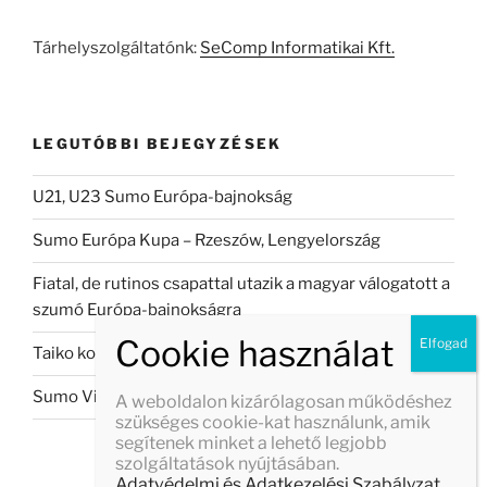
kifejezésre:
Tárhelyszolgáltatónk:
SeComp Informatikai Kft.
LEGUTÓBBI BEJEGYZÉSEK
U21, U23 Sumo Európa-bajnokság
Sumo Európa Kupa – Rzeszów, Lengyelország
Fiatal, de rutinos csapattal utazik a magyar válogatott a
szumó Európa-bajnokságra
Taiko koncert Veszprémban
Sumo Világbajnokság 2026
A weboldalon kizárólagosan működéshez
szükséges cookie-kat használunk, amik
segítenek minket a lehető legjobb
szolgáltatások nyújtásában.
Adatvédelmi és Adatkezelési Szabályzat