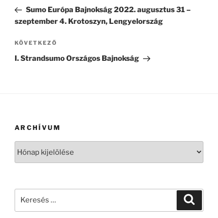
navigáció
bejegyzés
Sumo Európa Bajnokság 2022. augusztus 31 –
szeptember 4. Krotoszyn, Lengyelország
Következő
KÖVETKEZŐ
bejegyzés
I. Strandsumo Országos Bajnokság
ARCHÍVUM
Archívum
Keresés
Keresé
a
következő