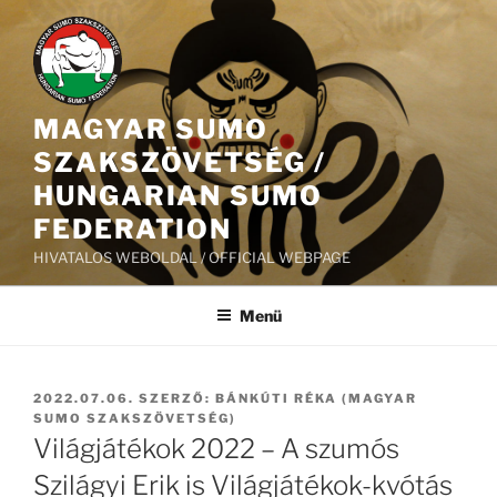
Tartalomhoz
MAGYAR SUMO
SZAKSZÖVETSÉG /
HUNGARIAN SUMO
FEDERATION
HIVATALOS WEBOLDAL / OFFICIAL WEBPAGE
Menü
BEKÜLDVE:
2022.07.06.
SZERZŐ:
BÁNKÚTI RÉKA (MAGYAR
SUMO SZAKSZÖVETSÉG)
Világjátékok 2022 – A szumós
Szilágyi Erik is Világjátékok-kvótás