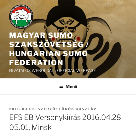
Tartalomhoz
MAGYAR SUMO
SZAKSZÖVETSÉG /
HUNGARIAN SUMO
FEDERATION
HIVATALOS WEBOLDAL / OFFICIAL WEBPAGE
Menü
BEKÜLDVE:
2016.03.02.
SZERZŐ:
TÖRÖK GUSZTÁV
EFS EB Versenykiírás 2016.04.28-
05.01, Minsk