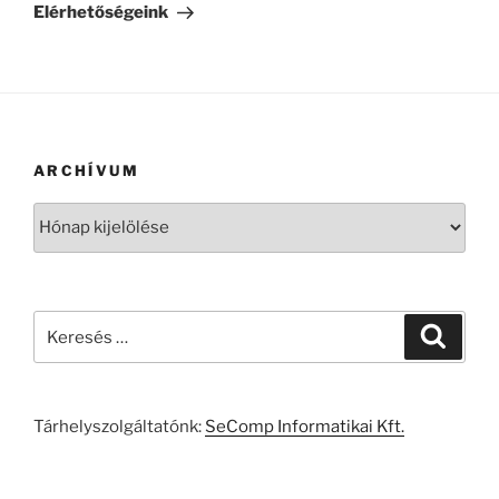
bejegyzés
Elérhetőségeink
ARCHÍVUM
Archívum
Keresés
Keresé
a
következő
kifejezésre:
Tárhelyszolgáltatónk:
SeComp Informatikai Kft.