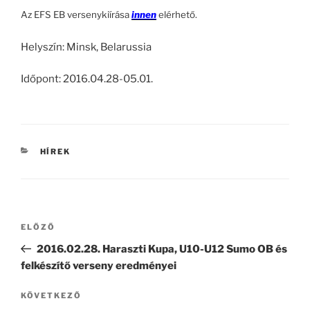
Az EFS EB versenykiírása
innen
elérhető.
Helyszín: Minsk, Belarussia
Időpont: 2016.04.28-05.01.
KATEGÓRIÁK
HÍREK
Bejegyzés
Korábbi
ELŐZŐ
navigáció
bejegyzés
2016.02.28. Haraszti Kupa, U10-U12 Sumo OB és
felkészítő verseny eredményei
Következő
KÖVETKEZŐ