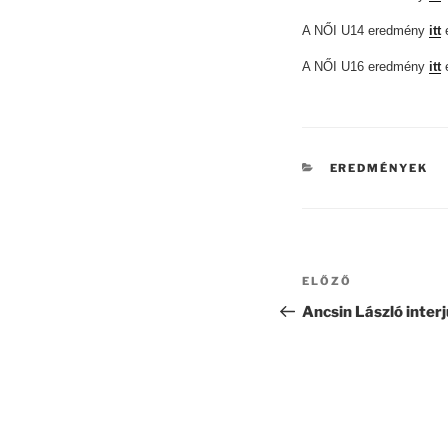
A NŐI U14 eredmény
itt
A NŐI U16 eredmény
itt
KATEGÓRIÁK
EREDMÉNYEK
Bejegyzés
Korábbi
ELŐZŐ
navigáció
bejegyzés
Ancsin László inter