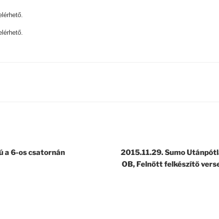
elérhető.
elérhető.
jú a 6-os csatornán
2015.11.29. Sumo Utánpótl
OB, Felnőtt felkészítő ver