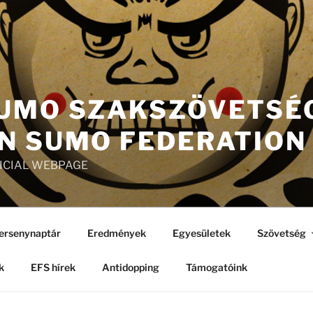
UMO SZAKSZÖVETSÉG
N SUMO FEDERATION
FICIAL WEBPAGE
ersenynaptár
Eredmények
Egyesületek
Szövetség
k
EFS hírek
Antidopping
Támogatóink