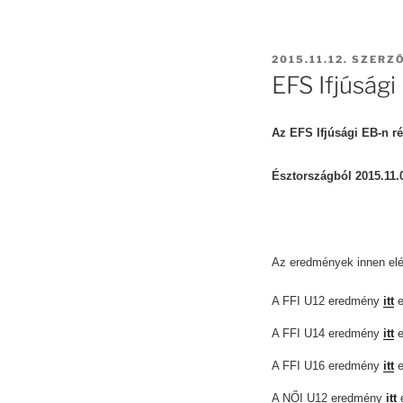
BEKÜLDVE:
2015.11.12.
SZERZ
EFS Ifjúság
Az EFS Ifjúsági EB-n r
Észtországból 2015.11.
Az eredmények innen el
A FFI U12 eredmény
itt
e
A FFI U14 eredmény
itt
e
A FFI U16 eredmény
itt
e
A NŐI U12 eredmény
itt