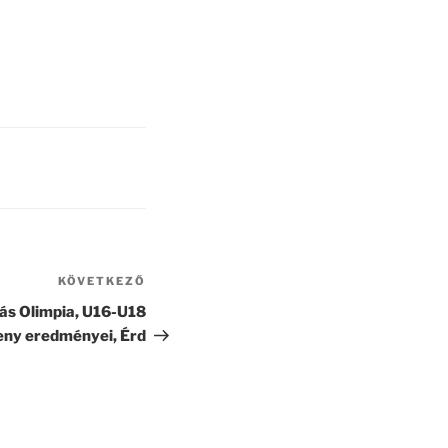
KÖVETKEZŐ
Következő
bejegyzés
ás Olimpia, U16-U18
seny eredményei, Érd