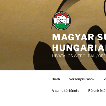
Tartalomhoz
MAGYAR S
HUNGARIA
HIVATALOS WEBOLDAL / OF
Hírek
Versenykiírások
V
A sumo története
Rólunk írtá