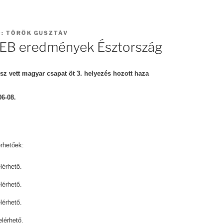
Ő:
TÖRÖK GUSZTÁV
i EB eredmények Észtország
ész vett magyar csapat
öt 3. helyezés hozott haza
06-08.
érhetőek:
lérhető.
lérhető.
lérhető.
elérhető.