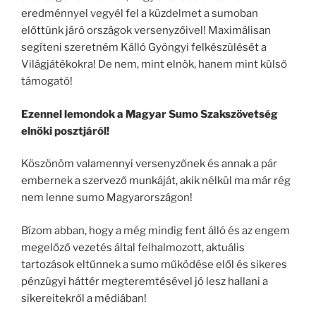
eredménnyel vegyél fel a küzdelmet a sumoban
előttünk járó országok versenyzőivel! Maximálisan
segíteni szeretném Kálló Gyöngyi felkészülését a
Világjátékokra! De nem, mint elnök, hanem mint külső
támogató!
Ezennel lemondok a Magyar Sumo Szakszövetség
elnöki posztjáról!
Köszönöm valamennyi versenyzőnek és annak a pár
embernek a szervező munkáját, akik nélkül ma már rég
nem lenne sumo Magyarországon!
Bízom abban, hogy a még mindig fent álló és az engem
megelőző vezetés által felhalmozott, aktuális
tartozások eltűnnek a sumo működése elől és sikeres
pénzügyi háttér megteremtésével jó lesz hallani a
sikereitekről a médiában!