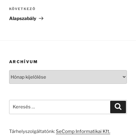
Következő
KÖVETKEZŐ
bejegyzés
Alapszabály
ARCHÍVUM
Archívum
Keresés
Keresé
a
következő
kifejezésre:
Tárhelyszolgáltatónk:
SeComp Informatikai Kft.