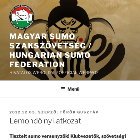
Tartalomhoz
MAGYAR SUMO
SZAKSZÖVETSÉG /
HUNGARIAN SUMO
FEDERATION
HIVATALOS WEBOLDAL / OFFICIAL WEBPAGE
Menü
BEKÜLDVE:
2012.12.05.
SZERZŐ:
TÖRÖK GUSZTÁV
Lemondó nyilatkozat
Tisztelt sumo versenyzők! Klubvezetők, szövetségi