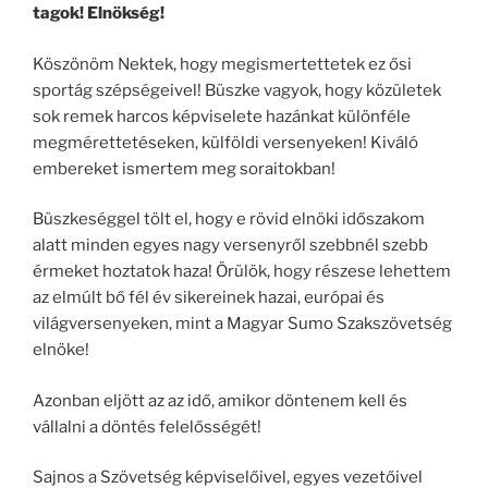
tagok! Elnökség!
Köszönöm Nektek, hogy megismertettetek ez ősi
sportág szépségeivel! Büszke vagyok, hogy közületek
sok remek harcos képviselete hazánkat különféle
megmérettetéseken, külföldi versenyeken! Kiváló
embereket ismertem meg soraitokban!
Büszkeséggel tölt el, hogy e rövid elnöki időszakom
alatt minden egyes nagy versenyről szebbnél szebb
érmeket hoztatok haza! Örülök, hogy részese lehettem
az elmúlt bő fél év sikereinek hazai, európai és
világversenyeken, mint a Magyar Sumo Szakszövetség
elnöke!
Azonban eljött az az idő, amikor döntenem kell és
vállalni a döntés felelősségét!
Sajnos a Szövetség képviselőivel, egyes vezetőivel