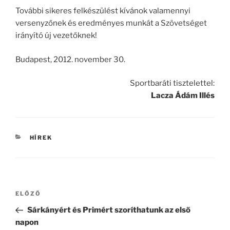
További sikeres felkészülést kívánok valamennyi
versenyzőnek és eredményes munkát a Szövetséget
irányító új vezetőknek!
Budapest, 2012. november 30.
Sportbaráti tisztelettel:
Lacza Ádám Illés
KATEGÓRIÁK
HÍREK
Bejegyzés
Korábbi
ELŐZŐ
navigáció
bejegyzés
Sárkányért és Primért szoríthatunk az első
napon