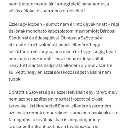
nem tudtam megtalálni a megfelelő hangnemet, a
közös célokat és az azonos érdekeket!
Ezzel egy időben – sumot nem érintő ügyek miatt – régi
és jónak mondható kapcsolatom megromlott Bárdosi
Sándorral és édesapjával. Őt most a Szövetség
biztosította a bizalmáról, annak ellenére, hogy
közöttünk a viszony sajnos már a tettlegességig fajult –
nem az én részemről! – és az önös érdekek által
irányított alantas hadjárata ellenem oly mély szintre
süllyedt, hogy én azzal sorsközösséget vállalni nem
tudok!
Döntött a Szövetség és ezzel felvállalt egy irányt, mely
nem azonos az általam meghatározott célokkal,
tervekkel, értékrenddel! Ennek ellenére szeretném
azoknak a remek embereknek, sumo harcosoknak azt a
támogatást a továbbiakban is megadni, amely
szükségeltetik ahhoz, hogy a továbbiakban is