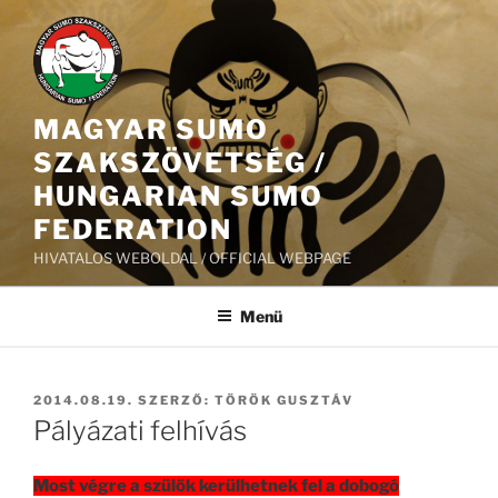
Tartalomhoz
MAGYAR SUMO
SZAKSZÖVETSÉG /
HUNGARIAN SUMO
FEDERATION
HIVATALOS WEBOLDAL / OFFICIAL WEBPAGE
Menü
BEKÜLDVE:
2014.08.19.
SZERZŐ:
TÖRÖK GUSZTÁV
Pályázati felhívás
Most végre a szülők kerülhetnek fel a dobogó