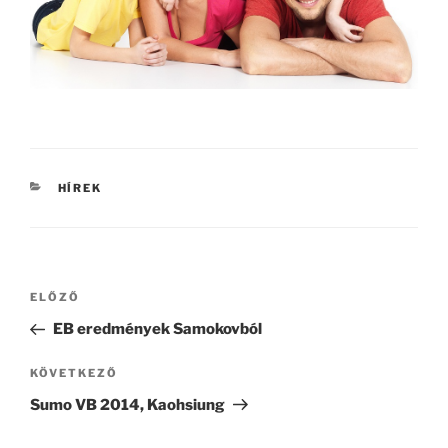
KATEGÓRIÁK
HÍREK
Bejegyzés
Korábbi
ELŐZŐ
navigáció
bejegyzés
EB eredmények Samokovból
Következő
KÖVETKEZŐ
bejegyzés
Sumo VB 2014, Kaohsiung