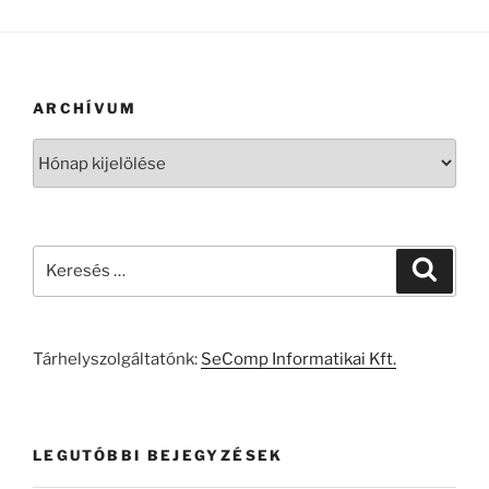
ARCHÍVUM
Archívum
Keresés
Keresé
a
következő
kifejezésre:
Tárhelyszolgáltatónk:
SeComp Informatikai Kft.
LEGUTÓBBI BEJEGYZÉSEK