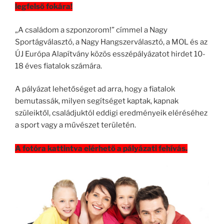
legfelső fokára!
„A családom a szponzorom!” címmel a Nagy
Sportágválasztó, a Nagy Hangszerválasztó, a MOL és az
ÚJ Európa Alapítvány közös esszépályázatot hirdet 10-
18 éves fiatalok számára.
A pályázat lehetőséget ad arra, hogy a fiatalok
bemutassák, milyen segítséget kaptak, kapnak
szüleiktől, családjuktól eddigi eredményeik eléréséhez
a sport vagy a művészet területén.
A fotóra kattintva elérhető a pályázati fehívás.