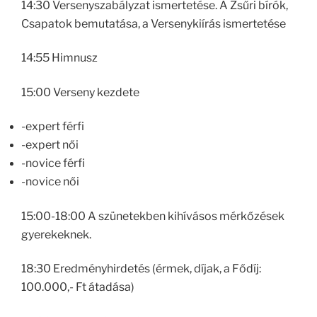
14:30 Versenyszabályzat ismertetése. A Zsűri bírók,
Csapatok bemutatása, a Versenykiírás ismertetése
14:55 Himnusz
15:00 Verseny kezdete
-expert férfi
-expert női
-novice férfi
-novice női
15:00-18:00 A szünetekben kihívásos mérkőzések
gyerekeknek.
18:30 Eredményhirdetés (érmek, díjak, a Fődíj:
100.000,- Ft átadása)