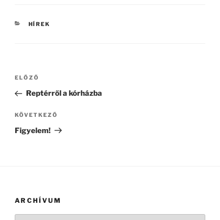
KATEGÓRIÁK
HÍREK
Bejegyzés
Korábbi
ELŐZŐ
navigáció
bejegyzés
Reptérről a kórházba
Következő
KÖVETKEZŐ
bejegyzés
Figyelem!
ARCHÍVUM
Archívum