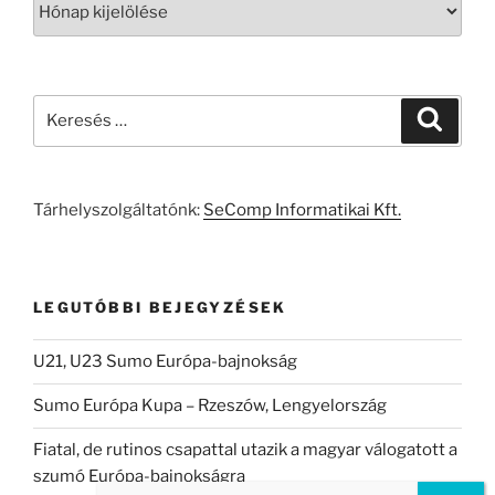
Keresés
Keresé
a
következő
kifejezésre:
Tárhelyszolgáltatónk:
SeComp Informatikai Kft.
LEGUTÓBBI BEJEGYZÉSEK
U21, U23 Sumo Európa-bajnokság
Sumo Európa Kupa – Rzeszów, Lengyelország
Fiatal, de rutinos csapattal utazik a magyar válogatott a
szumó Európa-bajnokságra