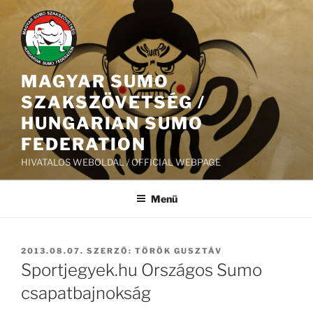
Tartalomhoz
MAGYAR SUMO
SZAKSZÖVETSÉG /
HUNGARIAN SUMO
FEDERATION
HIVATALOS WEBOLDAL / OFFICIAL WEBPAGE
Menü
BEKÜLDVE:
2013.08.07.
SZERZŐ:
TÖRÖK GUSZTÁV
Sportjegyek.hu Országos Sumo
csapatbajnokság