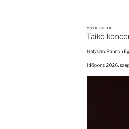
BEKÜLDVE:
2026.06.10.
Taiko konce
Helyszín: Pannon E
Időpont: 2026. sze