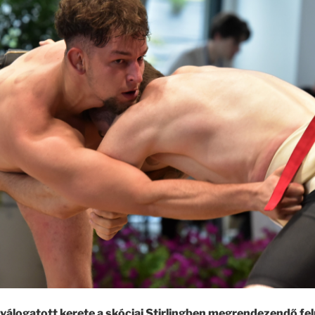
 válogatott kerete a skóciai Stirlingben megrendezendő f