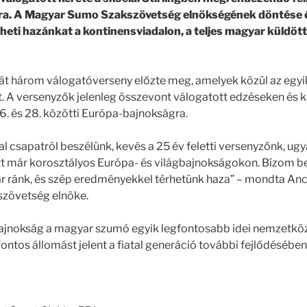
a. A Magyar Sumo Szakszövetség elnökségének döntése 
heti hazánkat a kontinensviadalon, a teljes magyar küldöt
sát három válogatóverseny előzte meg, amelyek közül az egy
. A versenyzők jelenleg összevont válogatott edzéseken és k
26. és 28. közötti Európa-bajnokságra.
al csapatról beszélünk, kevés a 25 év feletti versenyzőnk, ug
tt már korosztályos Európa- és világbajnokságokon. Bízom be
ár ránk, és szép eredményekkel térhetünk haza” – mondta Ancs
zövetség elnöke.
-bajnokság a magyar szumó egyik legfontosabb idei nemzetk
ontos állomást jelent a fiatal generáció további fejlődésében 