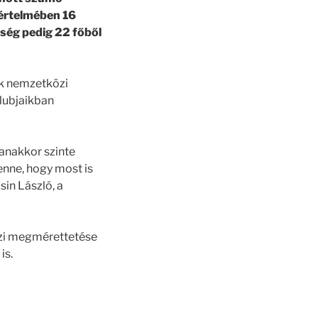
értelmében 16
tség pedig 22 főből
ik nemzetközi
lubjaikban
yanakkor szinte
nne, hogy most is
in László, a
özi megmérettetése
is.