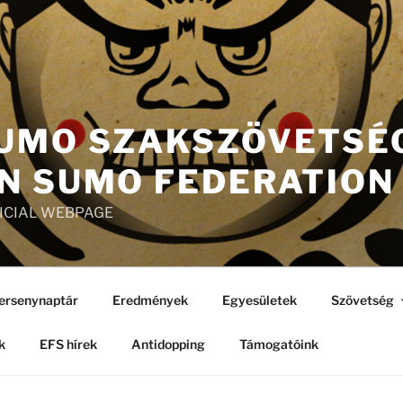
UMO SZAKSZÖVETSÉG
N SUMO FEDERATION
FICIAL WEBPAGE
ersenynaptár
Eredmények
Egyesületek
Szövetség
k
EFS hírek
Antidopping
Támogatóink