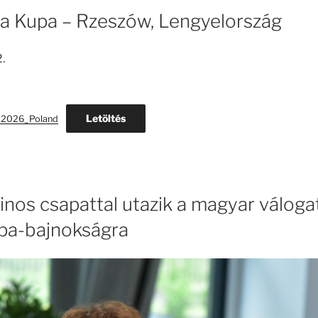
 Kupa – Rzeszów, Lengyelország
.
Letöltés
2026_Poland
utinos csapattal utazik a magyar váloga
pa-bajnokságra