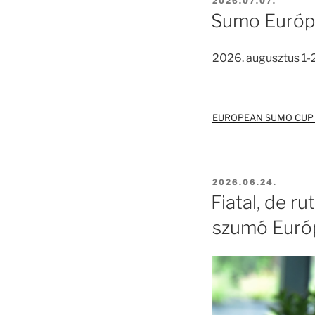
BEKÜLDVE:
2026.07.07.
Sumo Európa
2026. augusztus 1-2
EUROPEAN SUMO CUP 
BEKÜLDVE:
2026.06.24.
Fiatal, de r
szumó Euró