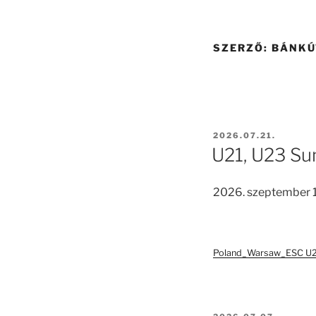
SZERZŐ:
BÁNKÚ
BEKÜLDVE:
2026.07.21.
U21, U23 S
2026. szeptember 1
Poland_Warsaw_ESC U21