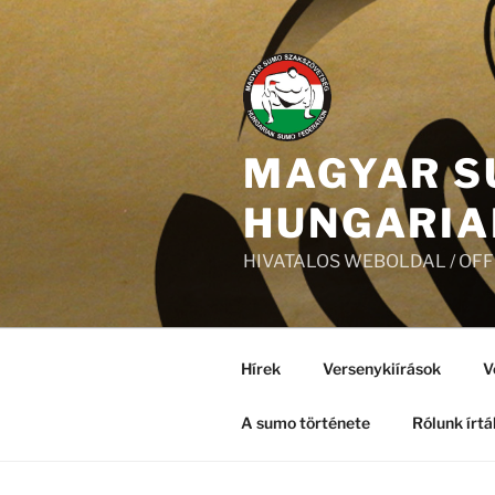
Tartalomhoz
MAGYAR S
HUNGARIA
HIVATALOS WEBOLDAL / OF
Hírek
Versenykiírások
V
A sumo története
Rólunk írtá