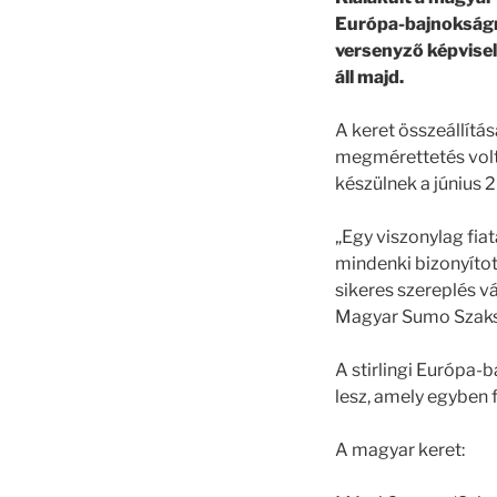
Európa-bajnokságr
versenyző képvisel
áll majd.
A keret összeállítá
megmérettetés volt
készülnek a június 
„Egy viszonylag fiat
mindenki bizonyíto
sikeres szereplés v
Magyar Sumo Szaks
A stirlingi Európa
lesz, amely egyben f
A magyar keret: