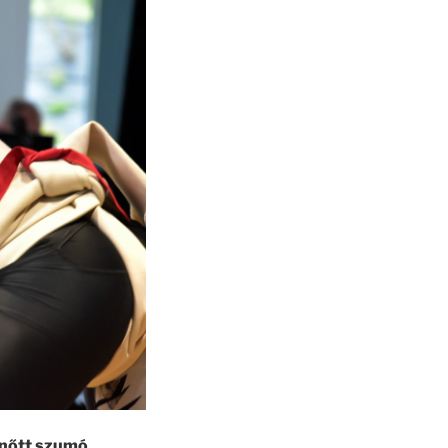
elnőtt szumó