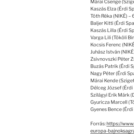
Márai Csenge (Szige
Kaszás Elza (Érdi S
Tóth Réka (NIKÉ) – 
Baljer Kitti (Érdi S
Kaszás Lilla (Érdi S
Varga Lili (Tököli B
Kocsis Ferenc (NIKÉ
Juhász István (NIKÉ
Zsivnovszki Péter Z
Buzás Patrik (Érdi 
Nagy Péter (Érdi Sp
Márai Kende (Sziget
Délceg József (Érdi
Szilágyi Erik Márk 
Gyuricza Marcell (Tö
Gyenes Bence (Érdi 
Forrás:
https://www
europa-bajnoksagr