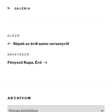
KATEGÓRIÁK
GALÉRIA
Bejegyzés
Korábbi
ELŐZŐ
navigáció
bejegyzés
Képek az érdi sumo versenyről
Következő
KÖVETKEZŐ
bejegyzés
Fényező Kupa, Érd
ARCHÍVUM
Archívum