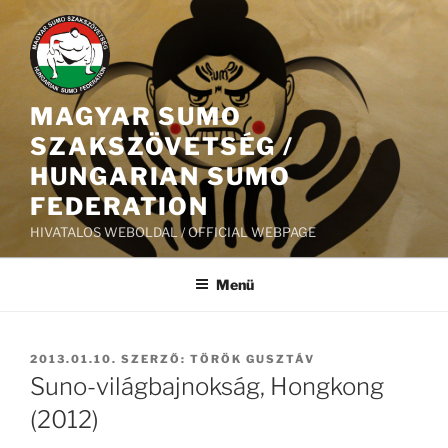
Tartalomhoz
MAGYAR SUMO
SZAKSZÖVETSÉG /
HUNGARIAN SUMO
FEDERATION
HIVATALOS WEBOLDAL / OFFICIAL WEBPAGE
Menü
BEKÜLDVE:
2013.01.10.
SZERZŐ:
TÖRÖK GUSZTÁV
Suno-világbajnokság, Hongkong
(2012)