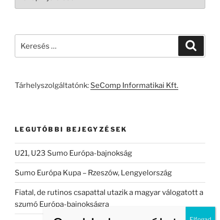
Keresés
Keresé
a
következő
kifejezésre:
Tárhelyszolgáltatónk:
SeComp Informatikai Kft.
LEGUTÓBBI BEJEGYZÉSEK
U21, U23 Sumo Európa-bajnokság
Sumo Európa Kupa – Rzeszów, Lengyelország
Fiatal, de rutinos csapattal utazik a magyar válogatott a
szumó Európa-bajnokságra