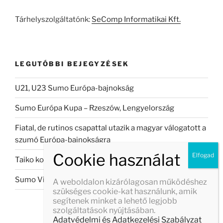
kifejezésre:
Tárhelyszolgáltatónk:
SeComp Informatikai Kft.
LEGUTÓBBI BEJEGYZÉSEK
U21, U23 Sumo Európa-bajnokság
Sumo Európa Kupa – Rzeszów, Lengyelország
Fiatal, de rutinos csapattal utazik a magyar válogatott a
szumó Európa-bajnokságra
Taiko koncert Veszprémban
Sumo Világbajnokság 2026
A weboldalon kizárólagosan működéshez
szükséges cookie-kat használunk, amik
segítenek minket a lehető legjobb
szolgáltatások nyújtásában.
Adatvédelmi és Adatkezelési Szabályzat