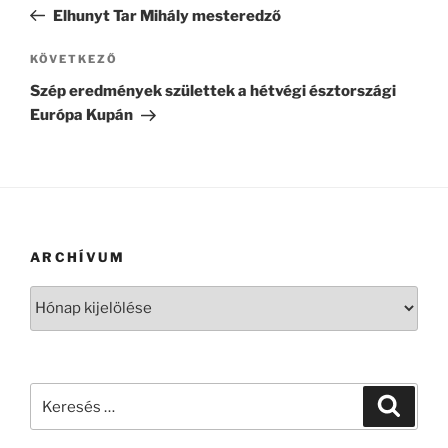
navigáció
bejegyzés
Elhunyt Tar Mihály mesteredző
Következő
KÖVETKEZŐ
bejegyzés
Szép eredmények születtek a hétvégi észtországi
Európa Kupán
ARCHÍVUM
Archívum
Keresés
Keresé
a
következő