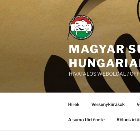
Tartalomhoz
MAGYAR S
HUNGARIA
HIVATALOS WEBOLDAL / OF
Hírek
Versenykiírások
V
A sumo története
Rólunk írtá