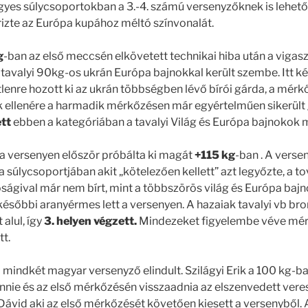
yes súlycsoportokban a 3.-4. számú versenyzőknek is lehető
izte az Európa kupához méltó színvonalát.
g
-ban az első meccsén elkövetett technikai hiba után a viga
 tavalyi 90kg-os ukrán Európa bajnokkal került szembe. Itt ké
lenre hozott ki az ukrán többségben lévő bírói gárda, a mér
ek ellenére a harmadik mérkőzésen már egyértelműen sikerült 
tt
ebben a kategóriában a tavalyi Világ és Európa bajnokok 
a versenyen először próbálta ki magát
+115 kg
-ban . A verse
l a súlycsoportjában akit „kötelezően kellett” azt legyőzte, a
óságival már nem bírt, mint a többszörös világ és Európa baj
 későbbi aranyérmes lett a versenyen. A hazaiak tavalyi vb b
alul, így
3. helyen végzett.
Mindezeket figyelembe véve mé
tt.
n
mindkét magyar versenyző elindult. Szilágyi Erik a 100 kg-ba
ennie és az első mérkőzésén visszaadnia az elszenvedett veres
Dávid aki az első mérkőzését követően kiesett a versenyből.