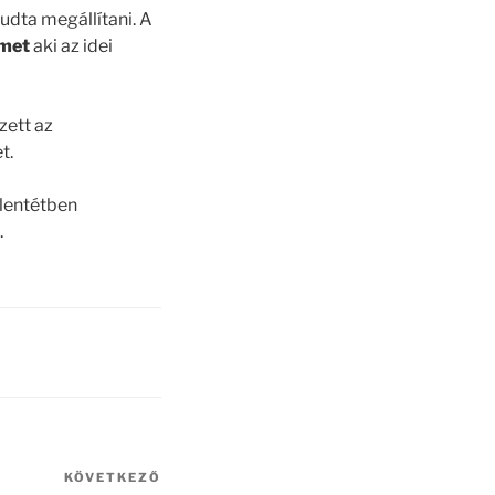
udta megállítani. A
rmet
aki az idei
zett az
et.
llentétben
.
KÖVETKEZŐ
Következő