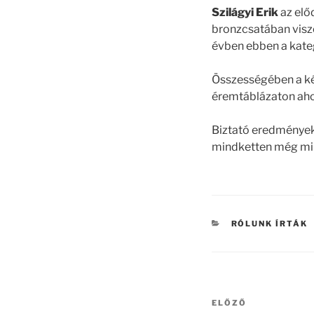
Szilágyi Erik
az elő
bronzcsatában visz
évben ebben a kate
Összességében a ké
éremtáblázaton ahol
Biztató eredmények 
mindketten még min
KATEGÓRIÁK
RÓLUNK ÍRTÁK
Bejegyzés
Korábbi
ELŐZŐ