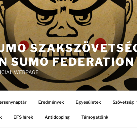
UMO SZAKSZÖVETSÉG
N SUMO FEDERATION
FICIAL WEBPAGE
ersenynaptár
Eredmények
Egyesületek
Szövetség
k
EFS hírek
Antidopping
Támogatóink