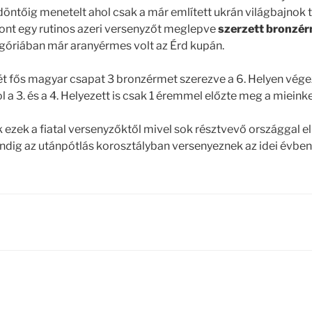
döntőig menetelt ahol csak a már említett ukrán világbajnok t
ont egy rutinos azeri versenyzőt meglepve
szerzett bronzé
góriában már aranyérmes volt az Érd kupán.
t fős magyar csapat 3 bronzérmet szerezve a 6. Helyen vége
 a 3. és a 4. Helyezett is csak 1 éremmel előzte meg a mieink
ezek a fiatal versenyzőktől mivel sok résztvevő országgal e
dig az utánpótlás korosztályban versenyeznek az idei évben