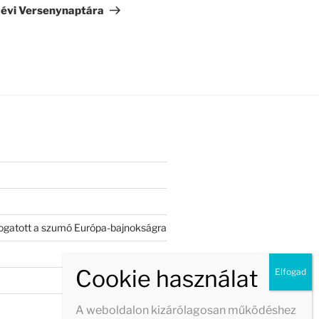
bejegyzés
. évi Versenynaptára
válogatott a szumó Európa-bajnokságra
A weboldalon kizárólagosan működéshez