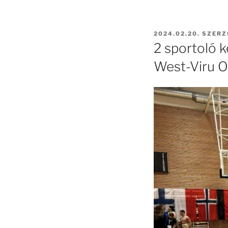
BEKÜLDVE:
2024.02.20.
SZERZ
2 sportoló 
West-Viru 