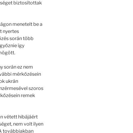
séget biztosítottak
szágon menetelt be a
t nyertes
kőzés során több
győznie így
mögött.
ny során ez nem
 további mérkőzésein
nok ukrán
ronzérmesével szoros
rkőzésein remek
n vétett hibájáért
éget, nem volt ilyen
 A továbbiakban