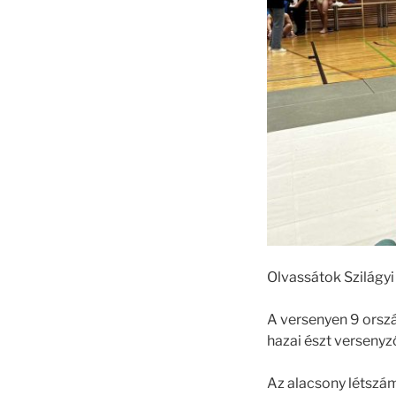
Olvassátok Szilágyi
A versenyen 9 orszá
hazai észt versenyző
Az alacsony létszám