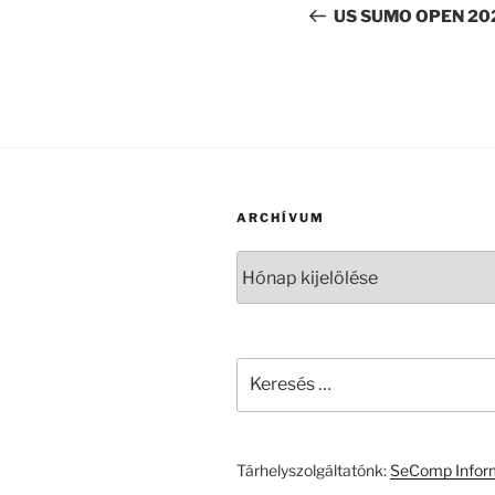
navigáció
bejegyzés
US SUMO OPEN 20
ARCHÍVUM
Archívum
Keresés
a
következő
kifejezésre:
Tárhelyszolgáltatónk:
SeComp Inform