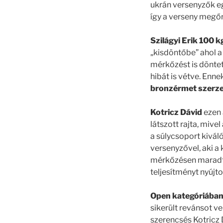
ukrán versenyzők eg
így a verseny megőr
Szilágyi Erik 100 k
„kisdöntőbe” ahol a
mérkőzést is döntet
hibát is vétve. Enn
bronzérmet szerze
Kotricz Dávid
ezen 
látszott rajta, mive
a súlycsoport kivál
versenyzővel, aki a
mérkőzésen maradt 
teljesítményt nyújto
Open kategóriába
sikerült revánsot v
szerencsés Kotricz 