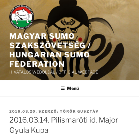
Tartalomhoz
MAGYAR SUMO
SZAKSZÖVETSÉG /
HUNGARIAN SUMO
FEDERATION
HIVATALOS WEBOLDAL / OFFICIAL WEBPAGE
Menü
BEKÜLDVE:
2016.03.20.
SZERZŐ:
TÖRÖK GUSZTÁV
2016.03.14. Pilismaróti id. Major
Gyula Kupa