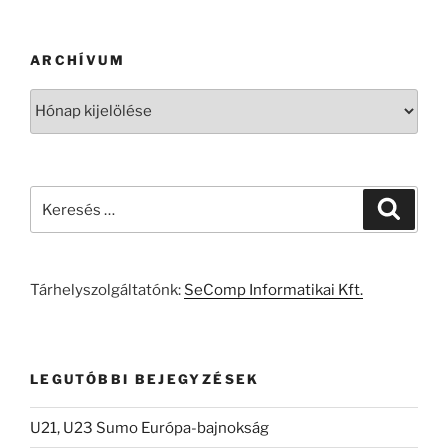
ARCHÍVUM
Archívum
Keresés
Keresé
a
következő
kifejezésre:
Tárhelyszolgáltatónk:
SeComp Informatikai Kft.
LEGUTÓBBI BEJEGYZÉSEK
U21, U23 Sumo Európa-bajnokság