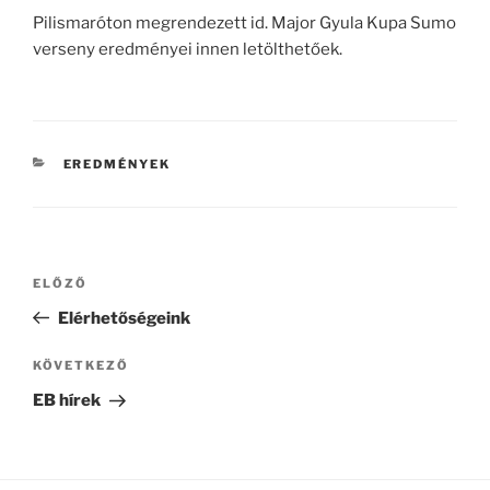
Pilismaróton megrendezett id. Major Gyula Kupa Sumo
verseny eredményei innen letölthetőek.
KATEGÓRIÁK
EREDMÉNYEK
Bejegyzés
Korábbi
ELŐZŐ
navigáció
bejegyzés
Elérhetőségeink
Következő
KÖVETKEZŐ
bejegyzés
EB hírek