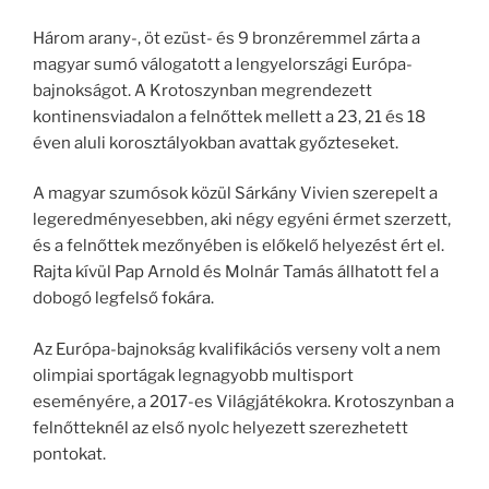
Három arany-, öt ezüst- és 9 bronzéremmel zárta a
magyar sumó válogatott a lengyelországi Európa-
bajnokságot. A Krotoszynban megrendezett
kontinensviadalon a felnőttek mellett a 23, 21 és 18
éven aluli korosztályokban avattak győzteseket.
A magyar szumósok közül Sárkány Vivien szerepelt a
legeredményesebben, aki négy egyéni érmet szerzett,
és a felnőttek mezőnyében is előkelő helyezést ért el.
Rajta kívül Pap Arnold és Molnár Tamás állhatott fel a
dobogó legfelső fokára.
Az Európa-bajnokság kvalifikációs verseny volt a nem
olimpiai sportágak legnagyobb multisport
eseményére, a 2017-es Világjátékokra. Krotoszynban a
felnőtteknél az első nyolc helyezett szerezhetett
pontokat.