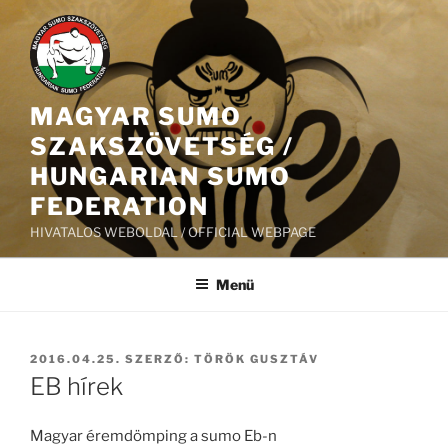
Tartalomhoz
MAGYAR SUMO
SZAKSZÖVETSÉG /
HUNGARIAN SUMO
FEDERATION
HIVATALOS WEBOLDAL / OFFICIAL WEBPAGE
Menü
BEKÜLDVE:
2016.04.25.
SZERZŐ:
TÖRÖK GUSZTÁV
EB hírek
Magyar éremdömping a sumo Eb-n