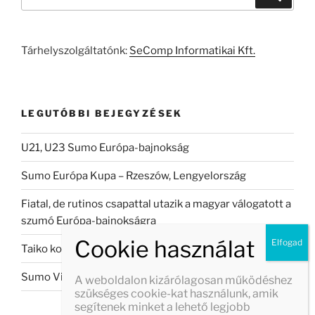
a
következő
kifejezésre:
Tárhelyszolgáltatónk:
SeComp Informatikai Kft.
LEGUTÓBBI BEJEGYZÉSEK
U21, U23 Sumo Európa-bajnokság
Sumo Európa Kupa – Rzeszów, Lengyelország
Fiatal, de rutinos csapattal utazik a magyar válogatott a
szumó Európa-bajnokságra
Taiko koncert Veszprémban
Sumo Világbajnokság 2026
A weboldalon kizárólagosan működéshez
szükséges cookie-kat használunk, amik
segítenek minket a lehető legjobb