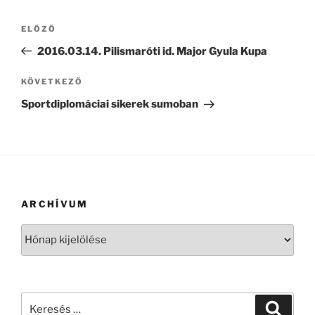
Bejegyzés
Korábbi
ELŐZŐ
navigáció
bejegyzés
2016.03.14. Pilismaróti id. Major Gyula Kupa
Következő
KÖVETKEZŐ
bejegyzés
Sportdiplomáciai sikerek sumoban
ARCHÍVUM
Archívum
Keresés
Keresé