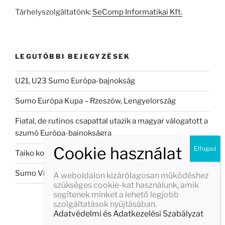
kifejezésre:
Tárhelyszolgáltatónk:
SeComp Informatikai Kft.
LEGUTÓBBI BEJEGYZÉSEK
U21, U23 Sumo Európa-bajnokság
Sumo Európa Kupa – Rzeszów, Lengyelország
Fiatal, de rutinos csapattal utazik a magyar válogatott a
szumó Európa-bajnokságra
Taiko koncert Veszprémban
Sumo Világbajnokság 2026
A weboldalon kizárólagosan működéshez
szükséges cookie-kat használunk, amik
segítenek minket a lehető legjobb
szolgáltatások nyújtásában.
Adatvédelmi és Adatkezelési Szabályzat