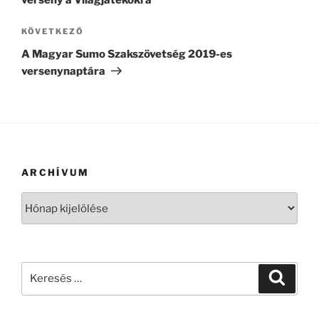
verseny a Világjátékokra
Következő
KÖVETKEZŐ
bejegyzés
A Magyar Sumo Szakszövetség 2019-es
versenynaptára
ARCHÍVUM
Archívum
Keresés
Keresé
a
következő