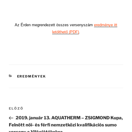
Az Érden megrendezett összes versenyszám
eredménye itt
letölthető (PDF)
.
KATEGÓRIÁK
EREDMÉNYEK
Bejegyzés
Korábbi
ELŐZŐ
navigáció
bejegyzés
2019. január 13. AQUATHERM – ZSIGMOND Kupa,
Felnőtt női- és férfi nemzetközi kvalifikációs sumo