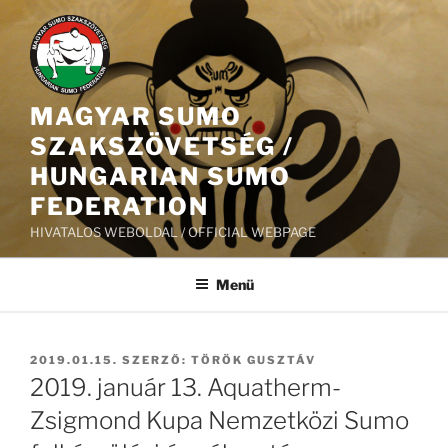
Tartalomhoz
MAGYAR SUMO
SZAKSZÖVETSÉG /
HUNGARIAN SUMO
FEDERATION
HIVATALOS WEBOLDAL / OFFICIAL WEBPAGE
Menü
BEKÜLDVE:
2019.01.15.
SZERZŐ:
TÖRÖK GUSZTÁV
2019. január 13. Aquatherm-
Zsigmond Kupa Nemzetközi Sumo