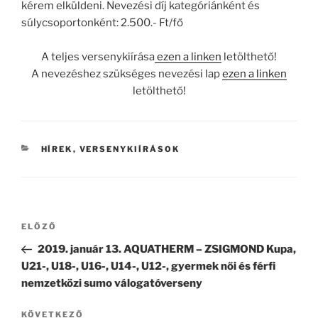
kérem elküldeni. Nevezési díj kategóriánként és
súlycsoportonként: 2.500.- Ft/fő
A teljes versenykiírása
ezen a linken
letölthető!
A nevezéshez szükséges nevezési lap
ezen a linken
letölthető!
KATEGÓRIÁK
HÍREK
,
VERSENYKIÍRÁSOK
Bejegyzés
Korábbi
ELŐZŐ
navigáció
bejegyzés
2019. január 13. AQUATHERM – ZSIGMOND Kupa,
U21-, U18-, U16-, U14-, U12-, gyermek női és férfi
nemzetközi sumo válogatóverseny
Következő
KÖVETKEZŐ