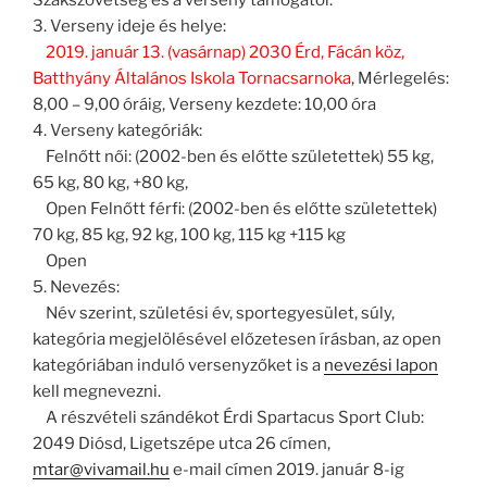
Szakszövetség és a verseny támogatói.
3. Verseny ideje és helye:
2019. január 13. (vasárnap) 2030 Érd, Fácán köz,
Batthyány Általános Iskola Tornacsarnoka
, Mérlegelés:
8,00 – 9,00 óráig, Verseny kezdete: 10,00 óra
4. Verseny kategóriák:
Felnőtt női: (2002-ben és előtte születettek) 55 kg,
65 kg, 80 kg, +80 kg,
Open Felnőtt férfi: (2002-ben és előtte születettek)
70 kg, 85 kg, 92 kg, 100 kg, 115 kg +115 kg
Open
5. Nevezés:
Név szerint, születési év, sportegyesület, súly,
kategória megjelölésével előzetesen írásban, az open
kategóriában induló versenyzőket is a
nevezési lapon
kell megnevezni.
A részvételi szándékot Érdi Spartacus Sport Club:
2049 Diósd, Ligetszépe utca 26 címen,
mtar@vivamail.hu
e-mail címen 2019. január 8-ig