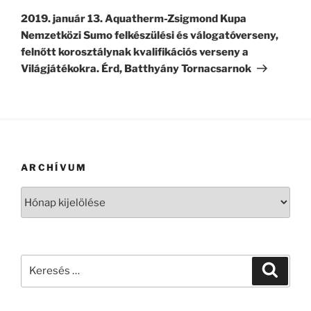
bejegyzés
2019. január 13. Aquatherm-Zsigmond Kupa
Nemzetközi Sumo felkészülési és válogatóverseny,
felnőtt korosztálynak kvalifikációs verseny a
Világjátékokra. Érd, Batthyány Tornacsarnok
ARCHÍVUM
Archívum
Keresés
Keresé
a
következő