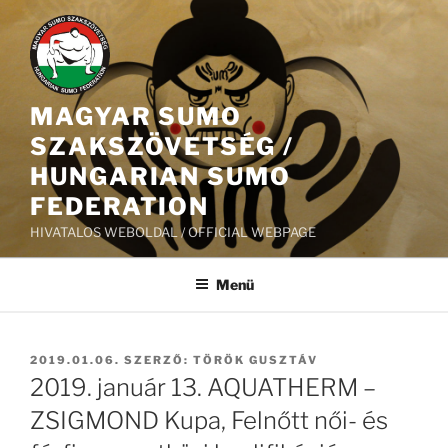
Tartalomhoz
MAGYAR SUMO
SZAKSZÖVETSÉG /
HUNGARIAN SUMO
FEDERATION
HIVATALOS WEBOLDAL / OFFICIAL WEBPAGE
Menü
BEKÜLDVE:
2019.01.06.
SZERZŐ:
TÖRÖK GUSZTÁV
2019. január 13. AQUATHERM –
ZSIGMOND Kupa, Felnőtt női- és