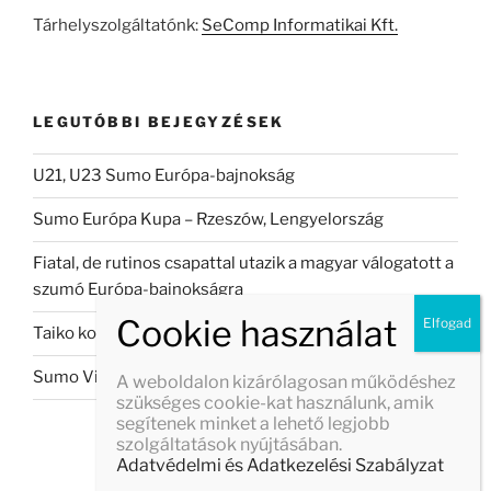
kifejezésre:
Tárhelyszolgáltatónk:
SeComp Informatikai Kft.
LEGUTÓBBI BEJEGYZÉSEK
U21, U23 Sumo Európa-bajnokság
Sumo Európa Kupa – Rzeszów, Lengyelország
Fiatal, de rutinos csapattal utazik a magyar válogatott a
szumó Európa-bajnokságra
Taiko koncert Veszprémban
Sumo Világbajnokság 2026
A weboldalon kizárólagosan működéshez
szükséges cookie-kat használunk, amik
segítenek minket a lehető legjobb
szolgáltatások nyújtásában.
Adatvédelmi és Adatkezelési Szabályzat