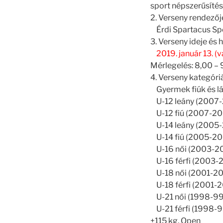
sport népszerűsítés
2. Verseny rendezőj
Érdi Spartacus Spo
3. Verseny ideje és h
2019. január 13. 
Mérlegelés: 8,00 – 
4. Verseny kategóri
Gyermek fiúk és lán
U-12 leány (2007-2
U-12 fiú (2007-2008
U-14 leány (2005-20
U-14 fiú (2005-2006
U-16 női (2003-200
U-16 férfi (2003-2
U-18 női (2001-200
U-18 férfi (2001-20
U-21 női (1998-99-
U-21 férfi (1998-99
+115 kg, Open