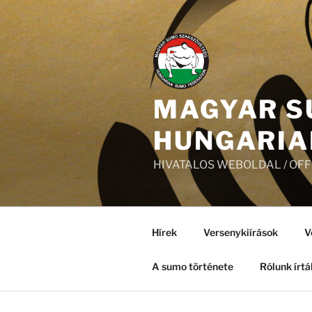
Tartalomhoz
MAGYAR S
HUNGARIA
HIVATALOS WEBOLDAL / OF
Hírek
Versenykiírások
V
A sumo története
Rólunk írtá