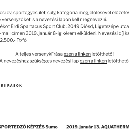
ési év, sportegyesület, súly, kategória megjelölésével előzete
 versenyzőket is a
nevezési lapon
kell megnevezni.
ékot Érdi Spartacus Sport Club: 2049 Diósd, Ligetszépe utca
-mail címen 2019. január 8-ig kérem elküldeni. Nevezési díj 
2.500.- Ft/fő
A teljes versenykiírása
ezen a linken
letölthető!
A nevezéshez szükséges nevezési lap
ezen a linken
letölthető
YKIÍRÁSOK
. SPORTEDZŐ KÉPZÉS Sumo
2019. január 13. AQUATHER