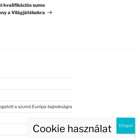
zi kvalifikációs sumo
eny a Világjátékokra
válogatott a szumó Európa-bajnokságra