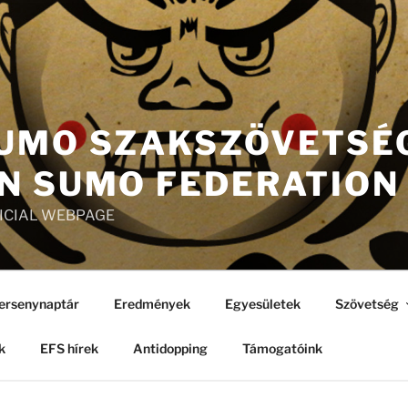
UMO SZAKSZÖVETSÉG
N SUMO FEDERATION
FICIAL WEBPAGE
ersenynaptár
Eredmények
Egyesületek
Szövetség
k
EFS hírek
Antidopping
Támogatóink