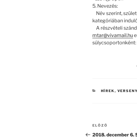
5. Nevezés:
Név szerint, szület
kategóriában induló
A részvételi szánd
mtar@vivamail.hu
e
súlycsoportonként: 
KATEGÓRIÁK
HÍREK
,
VERSEN
Bejegyzés
Korábbi
ELŐZŐ
navigáció
bejegyzés
2018. december 6