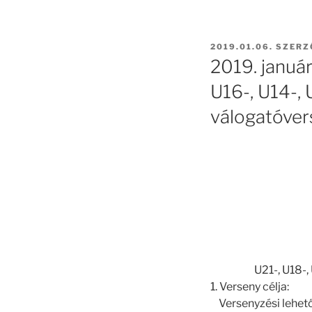
BEKÜLDVE:
2019.01.06.
SZERZ
2019. januá
U16-, U14-, 
válogatóver
U21-, U18-,
1. Verseny célja:
Versenyzési lehetős