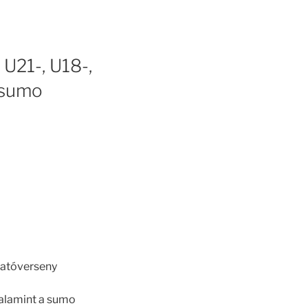
U21-, U18-,
i sumo
ogatóverseny
valamint a sumo