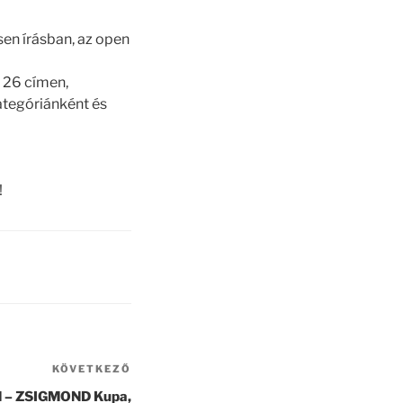
sen írásban, az open
 26 címen,
kategóriánként és
!
KÖVETKEZŐ
Következő
bejegyzés
M – ZSIGMOND Kupa,