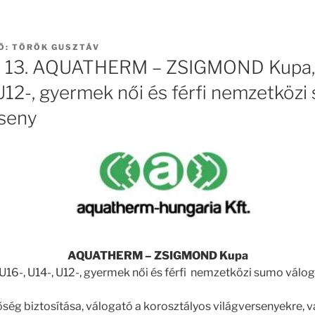
Ő:
TÖRÖK GUSZTÁV
r 13. AQUATHERM – ZSIGMOND Kupa, 
U12-, gyermek női és férfi nemzetköz
seny
AQUATHERM – ZSIGMOND Kupa
 U16-, U14-, U12-, gyermek női és férfi nemzetközi sumo vál
ég biztosítása, válogató a korosztályos világversenyekre, 