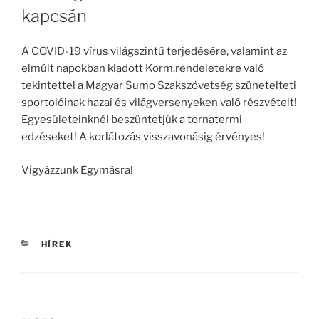
kapcsán
A COVID-19 vírus világszintű terjedésére, valamint az
elmúlt napokban kiadott Korm.rendeletekre való
tekintettel a Magyar Sumo Szakszövetség szünetelteti
sportolóinak hazai és világversenyeken való részvételt!
Egyesületeinknél beszüntetjük a tornatermi
edzéseket! A korlátozás visszavonásig érvényes!
Vigyázzunk Egymásra!
KATEGÓRIÁK
HÍREK
Bejegyzés