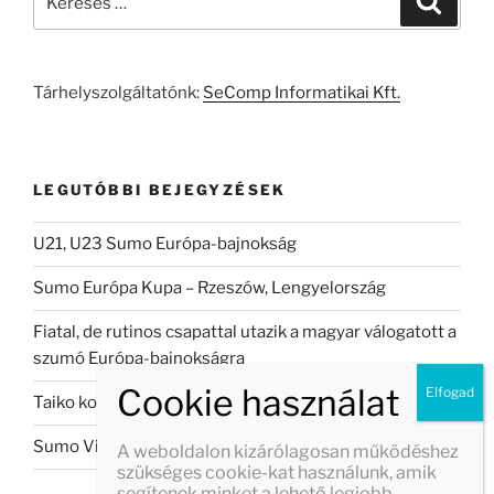
a
következő
kifejezésre:
Tárhelyszolgáltatónk:
SeComp Informatikai Kft.
LEGUTÓBBI BEJEGYZÉSEK
U21, U23 Sumo Európa-bajnokság
Sumo Európa Kupa – Rzeszów, Lengyelország
Fiatal, de rutinos csapattal utazik a magyar válogatott a
szumó Európa-bajnokságra
Taiko koncert Veszprémban
Sumo Világbajnokság 2026
A weboldalon kizárólagosan működéshez
szükséges cookie-kat használunk, amik
segítenek minket a lehető legjobb