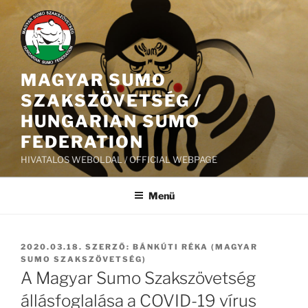
Tartalomhoz
MAGYAR SUMO
SZAKSZÖVETSÉG /
HUNGARIAN SUMO
FEDERATION
HIVATALOS WEBOLDAL / OFFICIAL WEBPAGE
Menü
BEKÜLDVE:
2020.03.18.
SZERZŐ:
BÁNKÚTI RÉKA (MAGYAR
SUMO SZAKSZÖVETSÉG)
A Magyar Sumo Szakszövetség
állásfoglalása a COVID-19 vírus