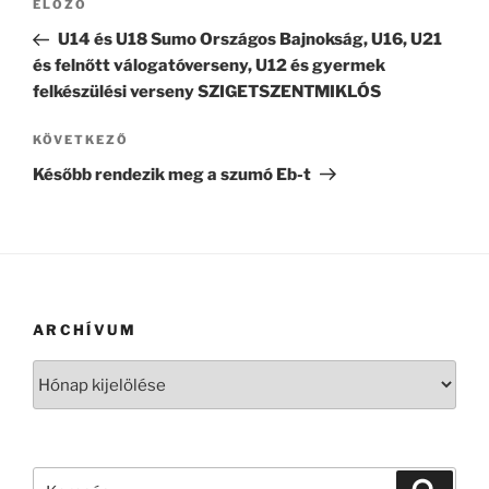
Korábbi
ELŐZŐ
navigáció
bejegyzés
U14 és U18 Sumo Országos Bajnokság, U16, U21
és felnőtt válogatóverseny, U12 és gyermek
felkészülési verseny SZIGETSZENTMIKLÓS
Következő
KÖVETKEZŐ
bejegyzés
Később rendezik meg a szumó Eb-t
ARCHÍVUM
Archívum
Keresés
Keresé