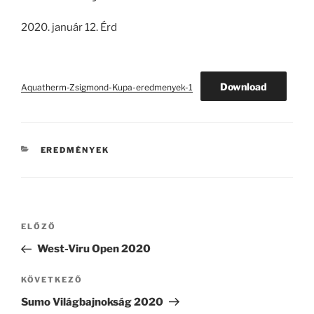
2020. január 12. Érd
Download
Aquatherm-Zsigmond-Kupa-eredmenyek-1
KATEGÓRIÁK
EREDMÉNYEK
Bejegyzés
Korábbi
ELŐZŐ
navigáció
bejegyzés
West-Viru Open 2020
Következő
KÖVETKEZŐ
bejegyzés
Sumo Világbajnokság 2020