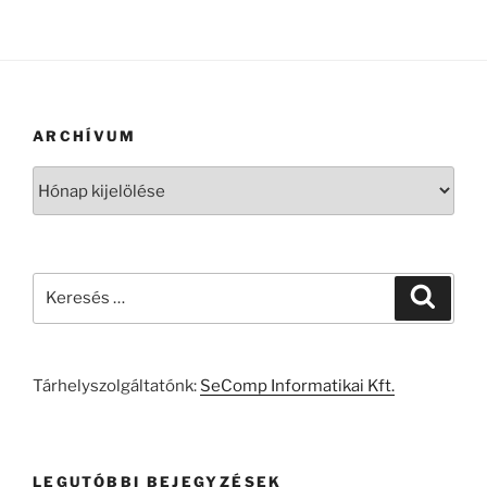
ARCHÍVUM
Archívum
Keresés
Keresé
a
következő
kifejezésre:
Tárhelyszolgáltatónk:
SeComp Informatikai Kft.
LEGUTÓBBI BEJEGYZÉSEK