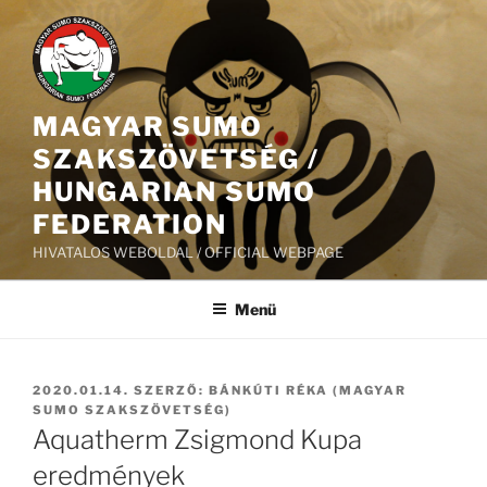
Tartalomhoz
MAGYAR SUMO
SZAKSZÖVETSÉG /
HUNGARIAN SUMO
FEDERATION
HIVATALOS WEBOLDAL / OFFICIAL WEBPAGE
Menü
BEKÜLDVE:
2020.01.14.
SZERZŐ:
BÁNKÚTI RÉKA (MAGYAR
SUMO SZAKSZÖVETSÉG)
Aquatherm Zsigmond Kupa
eredmények