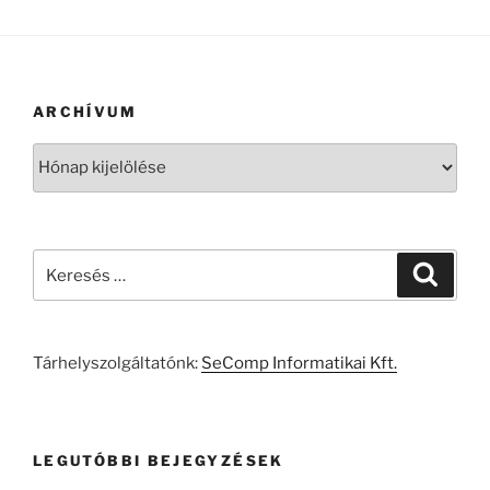
ARCHÍVUM
Archívum
Keresés
Keresé
a
következő
kifejezésre:
Tárhelyszolgáltatónk:
SeComp Informatikai Kft.
LEGUTÓBBI BEJEGYZÉSEK