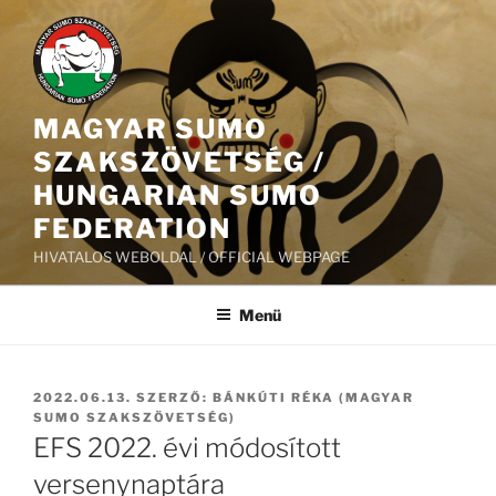
Tartalomhoz
MAGYAR SUMO
SZAKSZÖVETSÉG /
HUNGARIAN SUMO
FEDERATION
HIVATALOS WEBOLDAL / OFFICIAL WEBPAGE
Menü
BEKÜLDVE:
2022.06.13.
SZERZŐ:
BÁNKÚTI RÉKA (MAGYAR
SUMO SZAKSZÖVETSÉG)
EFS 2022. évi módosított
versenynaptára