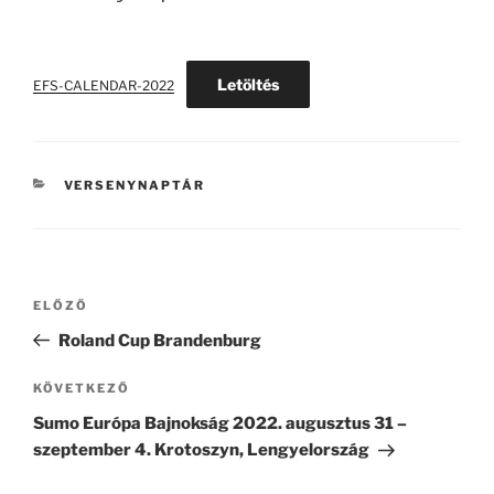
Letöltés
EFS-CALENDAR-2022
KATEGÓRIÁK
VERSENYNAPTÁR
Bejegyzés
Korábbi
ELŐZŐ
navigáció
bejegyzés
Roland Cup Brandenburg
Következő
KÖVETKEZŐ
bejegyzés
Sumo Európa Bajnokság 2022. augusztus 31 –
szeptember 4. Krotoszyn, Lengyelország