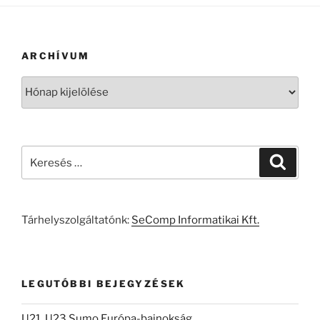
ARCHÍVUM
Archívum
Keresés
Keresé
a
következő
kifejezésre:
Tárhelyszolgáltatónk:
SeComp Informatikai Kft.
LEGUTÓBBI BEJEGYZÉSEK
U21, U23 Sumo Európa-bajnokság