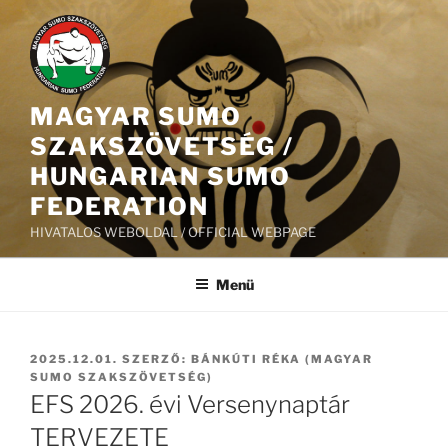
Tartalomhoz
MAGYAR SUMO
SZAKSZÖVETSÉG /
HUNGARIAN SUMO
FEDERATION
HIVATALOS WEBOLDAL / OFFICIAL WEBPAGE
Menü
BEKÜLDVE:
2025.12.01.
SZERZŐ:
BÁNKÚTI RÉKA (MAGYAR
SUMO SZAKSZÖVETSÉG)
EFS 2026. évi Versenynaptár
TERVEZETE