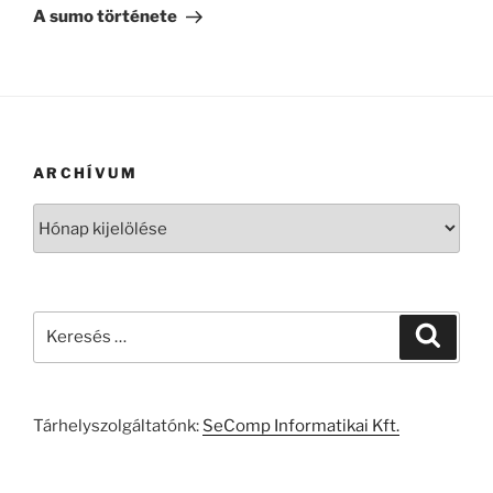
bejegyzés
A sumo története
ARCHÍVUM
Archívum
Keresés
Keresé
a
következő
kifejezésre:
Tárhelyszolgáltatónk:
SeComp Informatikai Kft.