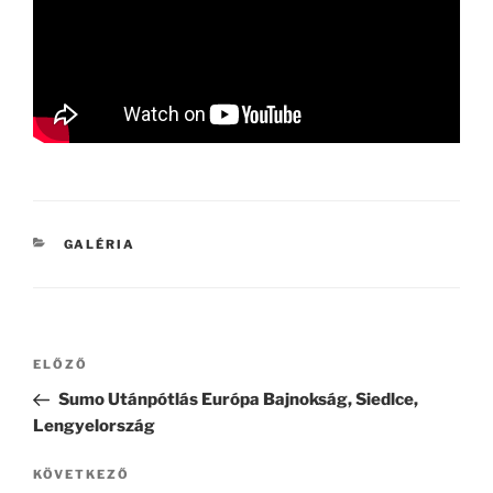
KATEGÓRIÁK
GALÉRIA
Bejegyzés
Korábbi
ELŐZŐ
navigáció
bejegyzés
Sumo Utánpótlás Európa Bajnokság, Siedlce,
Lengyelország
Következő
KÖVETKEZŐ