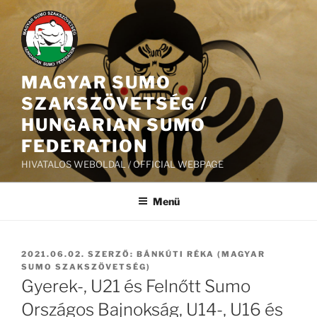
Tartalomhoz
MAGYAR SUMO
SZAKSZÖVETSÉG /
HUNGARIAN SUMO
FEDERATION
HIVATALOS WEBOLDAL / OFFICIAL WEBPAGE
Menü
BEKÜLDVE:
2021.06.02.
SZERZŐ:
BÁNKÚTI RÉKA (MAGYAR
SUMO SZAKSZÖVETSÉG)
Gyerek-, U21 és Felnőtt Sumo
Országos Bajnokság, U14-, U16 és