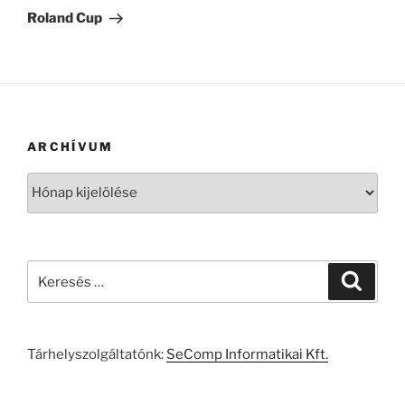
bejegyzés
Roland Cup
ARCHÍVUM
Archívum
Keresés
Keresé
a
következő
kifejezésre:
Tárhelyszolgáltatónk:
SeComp Informatikai Kft.