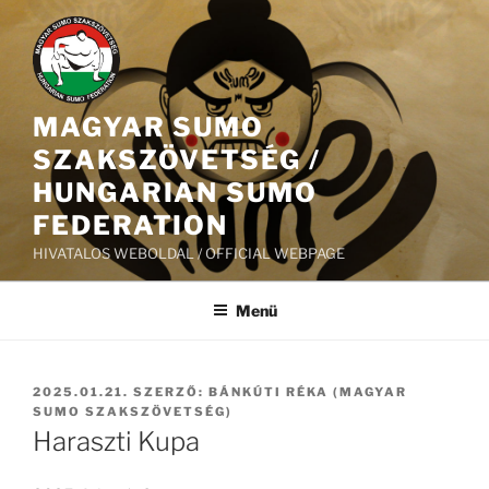
Tartalomhoz
MAGYAR SUMO
SZAKSZÖVETSÉG /
HUNGARIAN SUMO
FEDERATION
HIVATALOS WEBOLDAL / OFFICIAL WEBPAGE
Menü
BEKÜLDVE:
2025.01.21.
SZERZŐ:
BÁNKÚTI RÉKA (MAGYAR
SUMO SZAKSZÖVETSÉG)
Haraszti Kupa