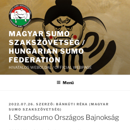
Tartalomhoz
MAGYAR SUMO
SZAKSZÖVETSÉG /
HUNGARIAN SUMO
FEDERATION
HIVATALOS WEBOLDAL / OFFICIAL WEBPAGE
Menü
BEKÜLDVE:
2022.07.26.
SZERZŐ:
BÁNKÚTI RÉKA (MAGYAR
SUMO SZAKSZÖVETSÉG)
I. Strandsumo Országos Bajnokság