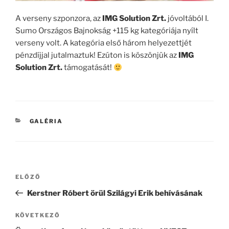
A verseny szponzora, az
IMG Solution Zrt.
jóvoltából I.
Sumo Országos Bajnokság +115 kg kategóriája nyílt
verseny volt. A kategória első három helyezettjét
pénzdíjjal jutalmaztuk! Ezúton is köszönjük az
IMG
Solution Zrt.
támogatását!
KATEGÓRIÁK
GALÉRIA
Bejegyzés
Korábbi
ELŐZŐ
navigáció
bejegyzés
Kerstner Róbert örül Szilágyi Erik behívásának
Következő
KÖVETKEZŐ
bejegyzés