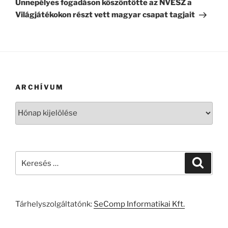
Ünnepélyes fogadáson köszöntötte az NVESZ a
Világjátékokon részt vett magyar csapat tagjait
ARCHÍVUM
Archívum
Keresés
Keresé
a
következő
kifejezésre:
Tárhelyszolgáltatónk:
SeComp Informatikai Kft.