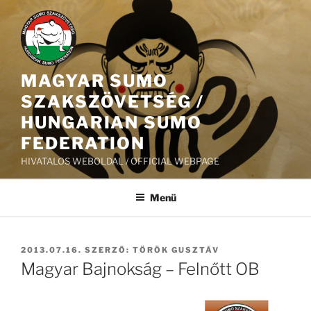
Tartalomhoz
MAGYAR SUMO
SZAKSZÖVETSÉG /
HUNGARIAN SUMO
FEDERATION
HIVATALOS WEBOLDAL / OFFICIAL WEBPAGE
Menü
BEKÜLDVE:
2013.07.16.
SZERZŐ:
TÖRÖK GUSZTÁV
Magyar Bajnokság – Felnőtt OB