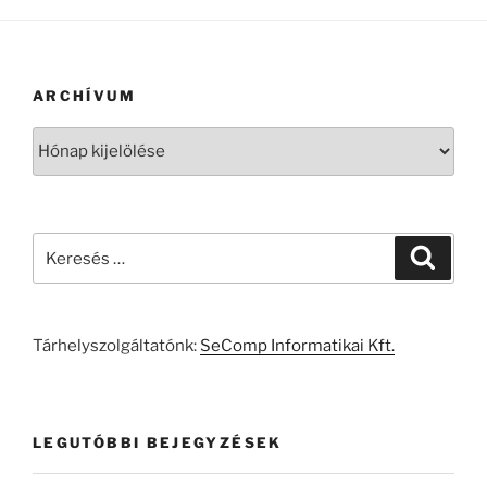
ARCHÍVUM
Archívum
Keresés
Keresé
a
következő
kifejezésre:
Tárhelyszolgáltatónk:
SeComp Informatikai Kft.
LEGUTÓBBI BEJEGYZÉSEK