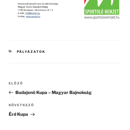
KATEGÓRIÁK
PÁLYÁZATOK
Bejegyzés
Korábbi
ELŐZŐ
navigáció
bejegyzés
Budajenő Kupa – Magyar Bajnokság
Következő
KÖVETKEZŐ
bejegyzés
Érd Kupa