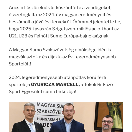
Ancsin László elnök úr köszöntötte a vendégeket,
összefoglalta az 2024. év magyar eredményeit és
beszámolt a jövő évi tervekről. Örömmel jelentette be,
hogy 2025. tavaszán Szigetszentmiklós ad otthont az
U21, U23 és Felnőtt Sumo Európa-bajnokságnak!
A Magyar Sumo Szakszövetség elnöksége idén is
megválasztotta és díjazta az Év Legeredményesebb
Sportolóit!
2024. legeredményesebb utánpótlás korú férfi
sportolója
GYURICZA MARCELL,
a Tököli Birkózó
Sport Egyesület sumo birkózója!