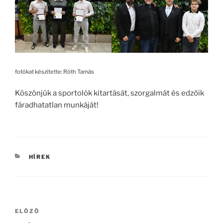
fotókat készítette: Róth Tamás
Köszönjük a sportolók kitartását, szorgalmát és edzőik
fáradhatatlan munkáját!
KATEGÓRIÁK
HÍREK
Bejegyzés
Korábbi
ELŐZŐ
navigáció