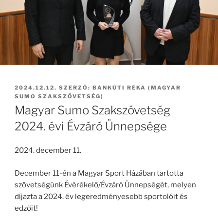
BEKÜLDVE:
2024.12.12.
SZERZŐ:
BÁNKÚTI RÉKA (MAGYAR
SUMO SZAKSZÖVETSÉG)
Magyar Sumo Szakszövetség
2024. évi Évzáró Ünnepsége
2024. december 11.
December 11-én a Magyar Sport Házában tartotta
szövetségünk Évérékelő/Évzáró Ünnepségét, melyen
díjazta a 2024. év legeredményesebb sportolóit és
edzőit!