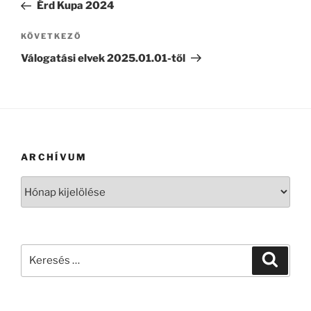
bejegyzés
Érd Kupa 2024
Következő
KÖVETKEZŐ
bejegyzés
Válogatási elvek 2025.01.01-től
ARCHÍVUM
Archívum
Keresés
Keresé
a
következő
kifejezésre: