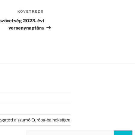
KÖVETKEZŐ
Következő
bejegyzés
zövetség 2023. évi
versenynaptára
válogatott a szumó Európa-bajnokságra