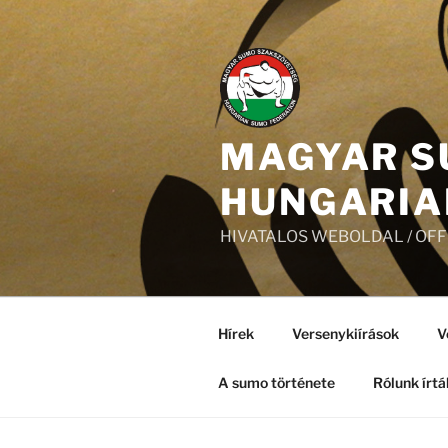
Tartalomhoz
MAGYAR S
HUNGARIA
HIVATALOS WEBOLDAL / OF
Hírek
Versenykiírások
V
A sumo története
Rólunk írtá