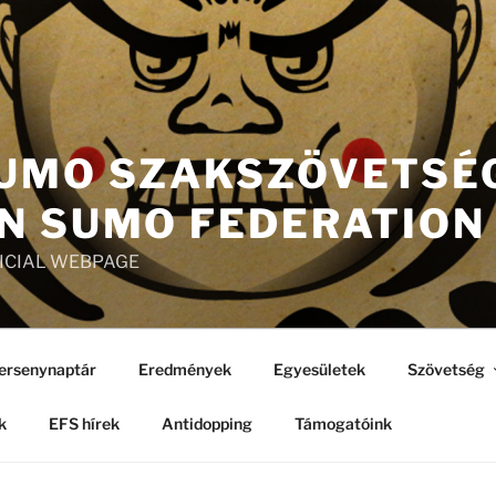
UMO SZAKSZÖVETSÉG
N SUMO FEDERATION
FICIAL WEBPAGE
ersenynaptár
Eredmények
Egyesületek
Szövetség
k
EFS hírek
Antidopping
Támogatóink