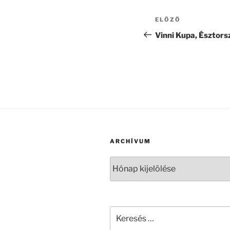
Bejegyzés
Korábbi
ELŐZŐ
navigáció
bejegyzés
Vinni Kupa, Észtors
ARCHÍVUM
Archívum
Keresés
a