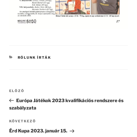
KATEGÓRIÁK
RÓLUNK ÍRTÁK
Bejegyzés
Korábbi
ELŐZŐ
navigáció
bejegyzés
Európa Játékok 2023 kvalifikációs rendszere és
szabályzata
Következő
KÖVETKEZŐ
bejegyzés
Érd Kupa 2023. január 15.