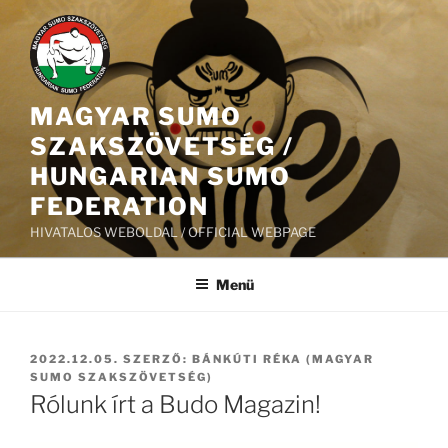
Tartalomhoz
MAGYAR SUMO
SZAKSZÖVETSÉG /
HUNGARIAN SUMO
FEDERATION
HIVATALOS WEBOLDAL / OFFICIAL WEBPAGE
Menü
BEKÜLDVE:
2022.12.05.
SZERZŐ:
BÁNKÚTI RÉKA (MAGYAR
SUMO SZAKSZÖVETSÉG)
Rólunk írt a Budo Magazin!