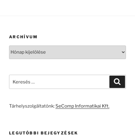
ARCHÍVUM
Archívum
Keresés
Keresé
a
következő
kifejezésre:
Tárhelyszolgáltatónk:
SeComp Informatikai Kft.
LEGUTÓBBI BEJEGYZÉSEK