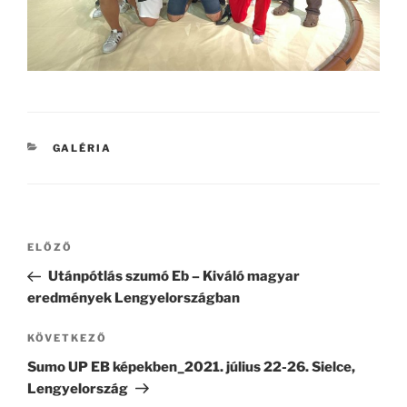
KATEGÓRIÁK
GALÉRIA
Bejegyzés
Korábbi
ELŐZŐ
navigáció
bejegyzés
Utánpótlás szumó Eb – Kiváló magyar
eredmények Lengyelországban
Következő
KÖVETKEZŐ
bejegyzés
Sumo UP EB képekben_2021. július 22-26. Sielce,
Lengyelország