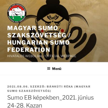
Tartalomhoz
MAGYAR SUMO
SZAKSZÖVETSÉG /
HUNGARIAN SUMO
FEDERATION
HIVATALOS WEBOLDAL / OFFICIAL WEBPAGE
Menü
BEKÜLDVE:
2021.08.06.
SZERZŐ:
BÁNKÚTI RÉKA (MAGYAR
SUMO SZAKSZÖVETSÉG)
Sumo EB képekben_2021. június
24-28. Kazan