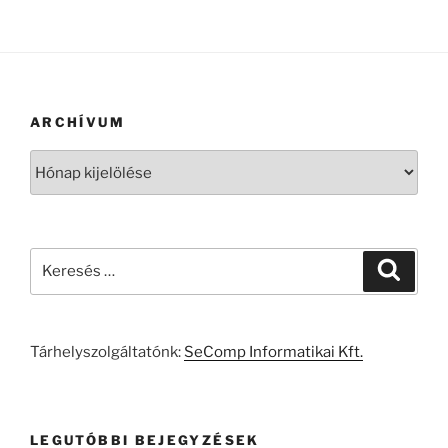
ARCHÍVUM
Archívum
Keresés
Keresé
a
következő
kifejezésre:
Tárhelyszolgáltatónk:
SeComp Informatikai Kft.
LEGUTÓBBI BEJEGYZÉSEK