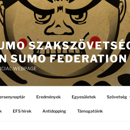
UMO SZAKSZÖVETSÉG
N SUMO FEDERATION
FICIAL WEBPAGE
ersenynaptár
Eredmények
Egyesületek
Szövetség
k
EFS hírek
Antidopping
Támogatóink