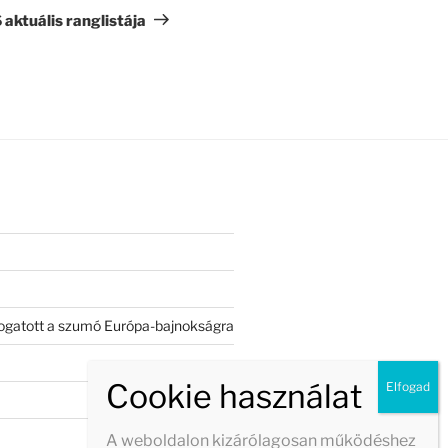
bejegyzés
 aktuális ranglistája
válogatott a szumó Európa-bajnokságra
A weboldalon kizárólagosan működéshez