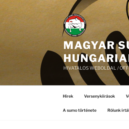
Tartalomhoz
MAGYAR S
HUNGARIA
HIVATALOS WEBOLDAL / OF
Hírek
Versenykiírások
V
A sumo története
Rólunk írtá