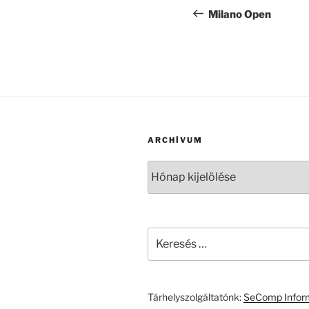
navigáció
bejegyzés
Milano Open
ARCHÍVUM
Archívum
Keresés
a
következő
kifejezésre:
Tárhelyszolgáltatónk:
SeComp Inform