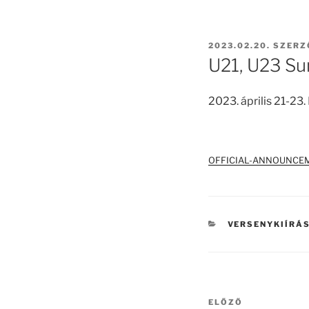
BEKÜLDVE:
2023.02.20.
SZERZ
U21, U23 S
2023. április 21-23
OFFICIAL-ANNOUNCEM
KATEGÓRIÁK
VERSENYKIÍRÁ
Bejegyzés
Korábbi
ELŐZŐ