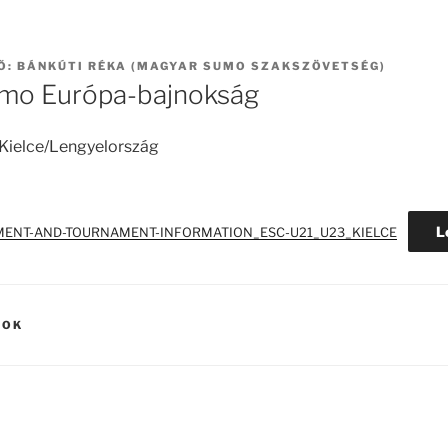
Ő:
BÁNKÚTI RÉKA (MAGYAR SUMO SZAKSZÖVETSÉG)
umo Európa-bajnokság
. Kielce/Lengyelország
L
ENT-AND-TOURNAMENT-INFORMATION_ESC-U21_U23_KIELCE
SOK