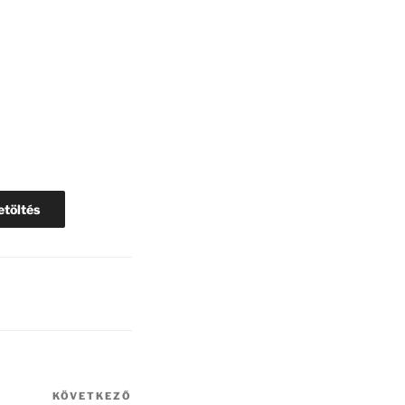
etöltés
KÖVETKEZŐ
Következő