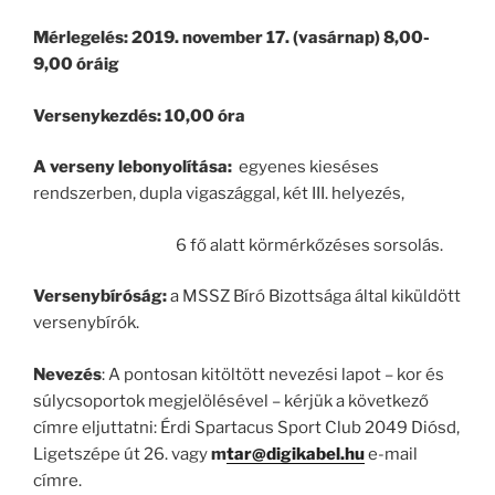
Mérlegelés:
2019. november 17. (vasárnap) 8,00-
9,00 óráig
Versenykezdés:
10,00 óra
A verseny lebonyolítása:
egyenes kieséses
rendszerben, dupla vigaszággal, két III. helyezés,
6 fő alatt körmérkőzéses sorsolás.
Versenybíróság:
a MSSZ Bíró Bizottsága által kiküldött
versenybírók.
Nevezés
: A pontosan kitöltött nevezési lapot – kor és
súlycsoportok megjelölésével – kérjük a következő
címre eljuttatni: Érdi Spartacus Sport Club 2049 Diósd,
Ligetszépe út 26. vagy
m
tar@digikabel.hu
e-mail
címre.