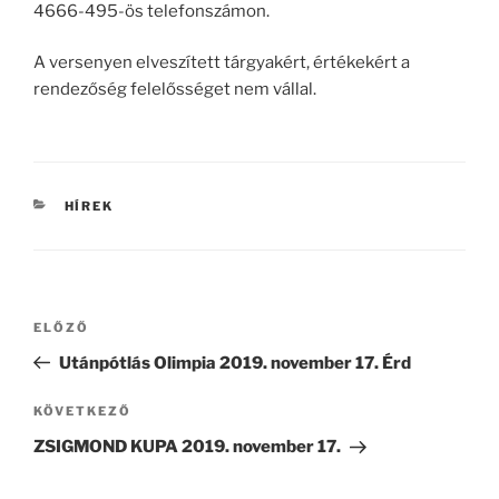
4666-495-ös telefonszámon.
A versenyen elveszített tárgyakért, értékekért a
rendezőség felelősséget nem vállal.
KATEGÓRIÁK
HÍREK
Bejegyzés
Korábbi
ELŐZŐ
navigáció
bejegyzés
Utánpótlás Olimpia 2019. november 17. Érd
Következő
KÖVETKEZŐ
bejegyzés
ZSIGMOND KUPA 2019. november 17.