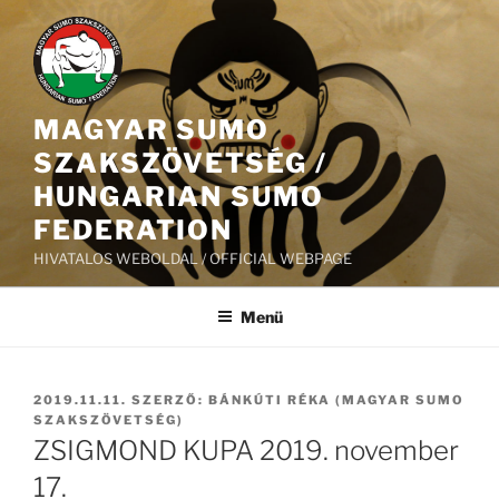
Tartalomhoz
MAGYAR SUMO
SZAKSZÖVETSÉG /
HUNGARIAN SUMO
FEDERATION
HIVATALOS WEBOLDAL / OFFICIAL WEBPAGE
Menü
BEKÜLDVE:
2019.11.11.
SZERZŐ:
BÁNKÚTI RÉKA (MAGYAR SUMO
SZAKSZÖVETSÉG)
ZSIGMOND KUPA 2019. november
17.