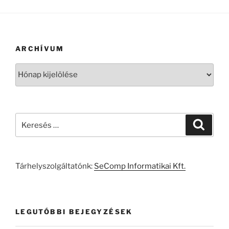
ARCHÍVUM
Archívum
Keresés
Keresé
a
következő
kifejezésre:
Tárhelyszolgáltatónk:
SeComp Informatikai Kft.
LEGUTÓBBI BEJEGYZÉSEK