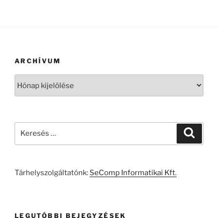
ARCHÍVUM
Archívum
Keresés
Keresé
a
következő
kifejezésre:
Tárhelyszolgáltatónk:
SeComp Informatikai Kft.
LEGUTÓBBI BEJEGYZÉSEK