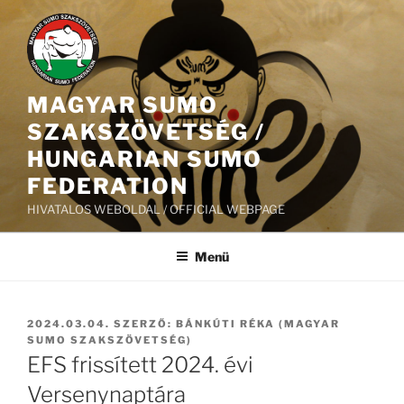
Tartalomhoz
MAGYAR SUMO
SZAKSZÖVETSÉG /
HUNGARIAN SUMO
FEDERATION
HIVATALOS WEBOLDAL / OFFICIAL WEBPAGE
Menü
BEKÜLDVE:
2024.03.04.
SZERZŐ:
BÁNKÚTI RÉKA (MAGYAR
SUMO SZAKSZÖVETSÉG)
EFS frissített 2024. évi
Versenynaptára