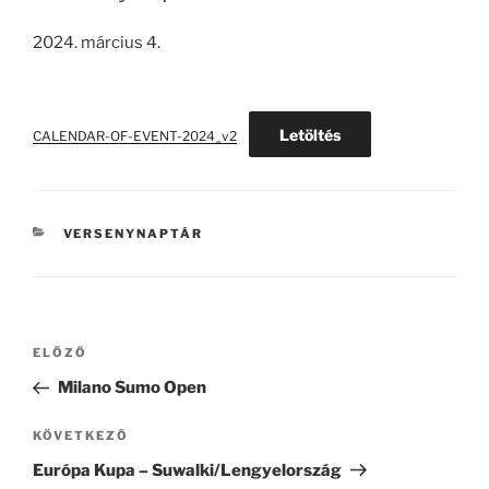
2024. március 4.
Letöltés
CALENDAR-OF-EVENT-2024_v2
KATEGÓRIÁK
VERSENYNAPTÁR
Bejegyzés
Korábbi
ELŐZŐ
navigáció
bejegyzés
Milano Sumo Open
Következő
KÖVETKEZŐ
bejegyzés
Európa Kupa – Suwalki/Lengyelország