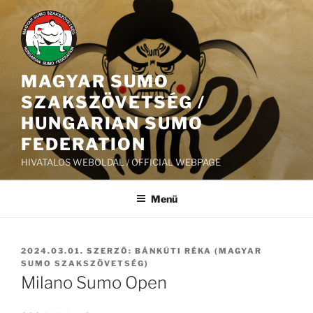
Tartalomhoz
MAGYAR SUMO
SZAKSZÖVETSÉG /
HUNGARIAN SUMO
FEDERATION
HIVATALOS WEBOLDAL / OFFICIAL WEBPAGE
Menü
BEKÜLDVE:
2024.03.01.
SZERZŐ:
BÁNKÚTI RÉKA (MAGYAR
SUMO SZAKSZÖVETSÉG)
Milano Sumo Open