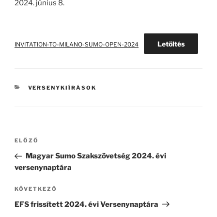
2024. június 8.
Letöltés
INVITATION-TO-MILANO-SUMO-OPEN-2024
KATEGÓRIÁK
VERSENYKIÍRÁSOK
Bejegyzés
Korábbi
ELŐZŐ
navigáció
bejegyzés
Magyar Sumo Szakszövetség 2024. évi
versenynaptára
Következő
KÖVETKEZŐ
bejegyzés
EFS frissített 2024. évi Versenynaptára