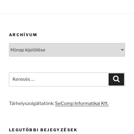
ARCHÍVUM
Archívum
Keresés
Keresé
a
következő
kifejezésre:
Tárhelyszolgáltatónk:
SeComp Informatikai Kft.
LEGUTÓBBI BEJEGYZÉSEK