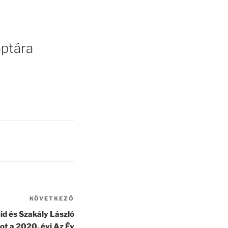
ptára
KÖVETKEZŐ
Következő
bejegyzés
id és Szakály László
ot a 2020. évi Az Év