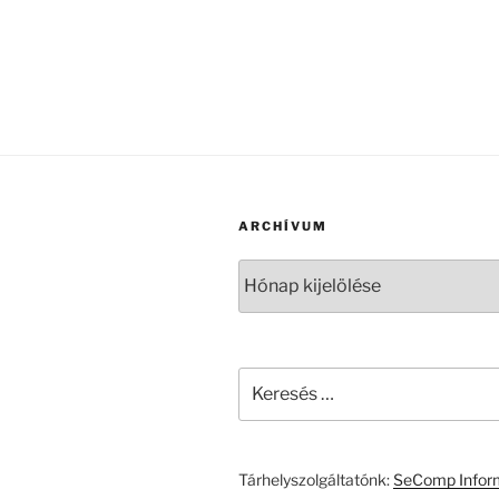
ARCHÍVUM
Archívum
Keresés
a
következő
kifejezésre:
Tárhelyszolgáltatónk:
SeComp Inform