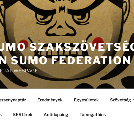
UMO SZAKSZÖVETSÉG
N SUMO FEDERATION
FICIAL WEBPAGE
ersenynaptár
Eredmények
Egyesületek
Szövetség
k
EFS hírek
Antidopping
Támogatóink