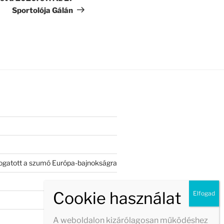
Sportolója Gálán
válogatott a szumó Európa-bajnokságra
A weboldalon kizárólagosan működéshez