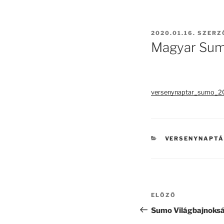
BEKÜLDVE:
2020.01.16.
SZERZ
Magyar Sumo
versenynaptar_sumo_
KATEGÓRIÁK
VERSENYNAPT
Bejegyzés
Korábbi
ELŐZŐ
navigáció
bejegyzés
Sumo Világbajnoks