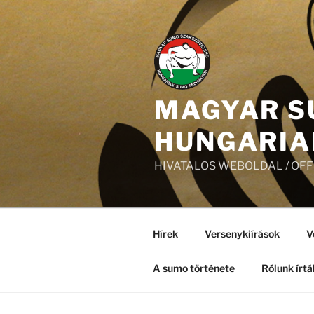
Tartalomhoz
MAGYAR S
HUNGARIA
HIVATALOS WEBOLDAL / OF
Hírek
Versenykiírások
V
A sumo története
Rólunk írtá