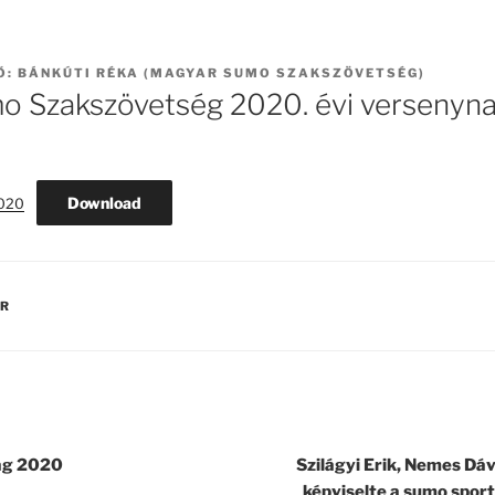
Ő:
BÁNKÚTI RÉKA (MAGYAR SUMO SZAKSZÖVETSÉG)
 Szakszövetség 2020. évi versenyna
Download
2020
ÁR
ág 2020
Szilágyi Erik, Nemes Dáv
képviselte a sumo sport