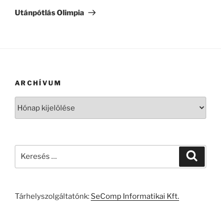
bejegyzés
Utánpótlás Olimpia
ARCHÍVUM
Archívum
Keresés
Keresé
a
következő
kifejezésre:
Tárhelyszolgáltatónk:
SeComp Informatikai Kft.