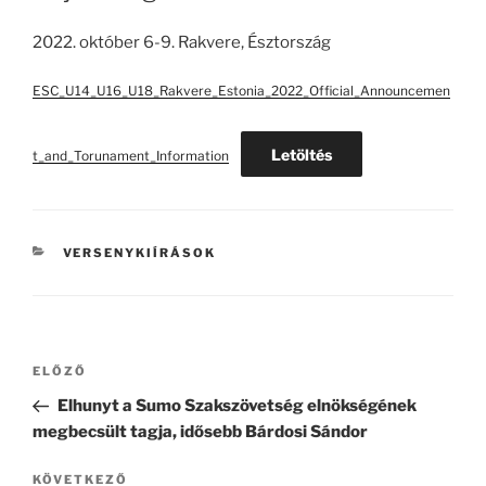
2022. október 6-9. Rakvere, Észtország
ESC_U14_U16_U18_Rakvere_Estonia_2022_Official_Announcemen
Letöltés
t_and_Torunament_Information
KATEGÓRIÁK
VERSENYKIÍRÁSOK
Bejegyzés
Korábbi
ELŐZŐ
navigáció
bejegyzés
Elhunyt a Sumo Szakszövetség elnökségének
megbecsült tagja, idősebb Bárdosi Sándor
Következő
KÖVETKEZŐ