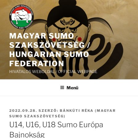
Tartalomhoz
MAGYAR SUMO
SZAKSZÖVETSÉG /
HUNGARIAN SUMO
FEDERATION
HIVATALOS WEBOLDAL / OFFICIAL WEBPAGE
Menü
BEKÜLDVE:
2022.09.28.
SZERZŐ:
BÁNKÚTI RÉKA (MAGYAR
SUMO SZAKSZÖVETSÉG)
U14, U16, U18 Sumo Európa
Bajnokság