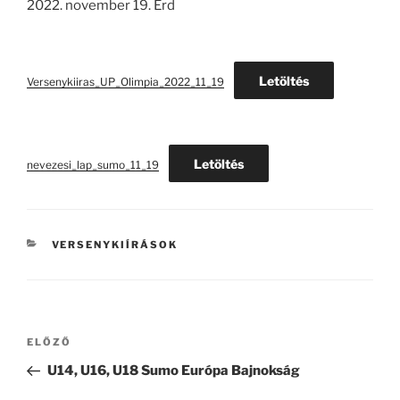
2022. november 19. Érd
Letöltés
Versenykiiras_UP_Olimpia_2022_11_19
Letöltés
nevezesi_lap_sumo_11_19
KATEGÓRIÁK
VERSENYKIÍRÁSOK
Bejegyzés
Korábbi
ELŐZŐ
navigáció
bejegyzés
U14, U16, U18 Sumo Európa Bajnokság