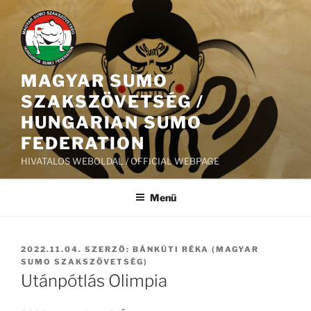
Tartalomhoz
MAGYAR SUMO
SZAKSZÖVETSÉG /
HUNGARIAN SUMO
FEDERATION
HIVATALOS WEBOLDAL / OFFICIAL WEBPAGE
Menü
BEKÜLDVE:
2022.11.04.
SZERZŐ:
BÁNKÚTI RÉKA (MAGYAR
SUMO SZAKSZÖVETSÉG)
Utánpótlás Olimpia