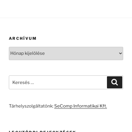
ARCHÍVUM
Archívum
Keresés
Keresé
a
következő
kifejezésre:
Tárhelyszolgáltatónk:
SeComp Informatikai Kft.