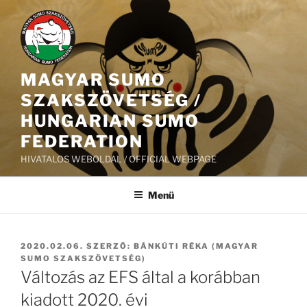
Tartalomhoz
MAGYAR SUMO
SZAKSZÖVETSÉG /
HUNGARIAN SUMO
FEDERATION
HIVATALOS WEBOLDAL / OFFICIAL WEBPAGE
Menü
BEKÜLDVE:
2020.02.06.
SZERZŐ:
BÁNKÚTI RÉKA (MAGYAR
SUMO SZAKSZÖVETSÉG)
Változás az EFS által a korábban
kiadott 2020. évi