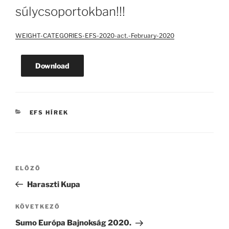
súlycsoportokban!!!
WEIGHT-CATEGORIES-EFS-2020-act.-February-2020
Download
KATEGÓRIÁK
EFS HÍREK
Bejegyzés
Korábbi
ELŐZŐ
navigáció
bejegyzés
Haraszti Kupa
Következő
KÖVETKEZŐ
bejegyzés
Sumo Európa Bajnokság 2020.